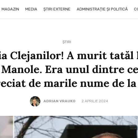
MAGAZIN
MEDIA
ȘTIRI EXTERNE
ADMINISTRAȚIE ȘI POLITICĂ
C
ȘTIRI
a Clejanilor! A murit tatăl 
 Manole. Era unul dintre ce
preciat de marile nume de l
ADRIAN VRAUKO
2 APRILIE 2024