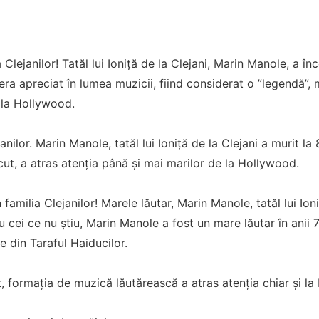
a Clejanilor! Tatăl lui Ioniță de la Clejani, Marin Manole, a î
i era apreciat în lumea muzicii, fiind considerat o ”legendă”,
la Hollywood.
janilor. Marin Manole, tatăl lui Ioniță de la Clejani a murit l
t, a atras atenția până și mai marilor de la Hollywood.
familia Clejanilor! Marele lăutar, Marin Manole, tatăl lui Ioni
 cei ce nu știu, Marin Manole a fost un mare lăutar în anii 70
e din Taraful Haiducilor.
, formația de muzică lăutărească a atras atenția chiar și l