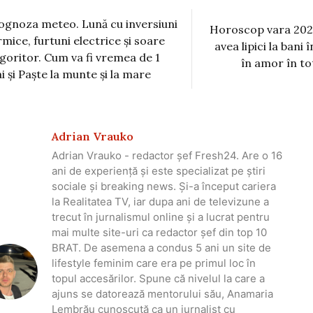
ognoza meteo. Lună cu inversiuni
Horoscop vara 2024
rmice, furtuni electrice şi soare
avea lipici la bani 
goritor. Cum va fi vremea de 1
în amor în to
i şi Paşte la munte şi la mare
Adrian Vrauko
Adrian Vrauko - redactor șef Fresh24. Are o 16
ani de experiență și este specializat pe știri
sociale și breaking news. Și-a început cariera
la Realitatea TV, iar dupa ani de televizune a
trecut în jurnalismul online și a lucrat pentru
mai multe site-uri ca redactor șef din top 10
BRAT. De asemena a condus 5 ani un site de
lifestyle feminim care era pe primul loc în
topul accesărilor. Spune că nivelul la care a
ajuns se datorează mentorului său, Anamaria
Lembrău cunoscută ca un jurnalist cu