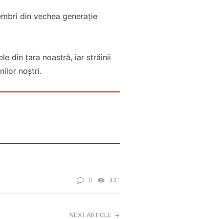
membri din vechea generație
e din țara noastră, iar străinii
ilor noștri.
0
431
NEXT ARTICLE