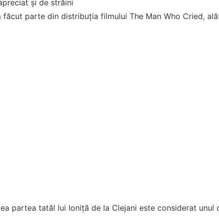
apreciat și de străini
a făcut parte din distribuția filmului The Man Who Cried, al
ea partea tatăl lui Ioniță de la Clejani este considerat unul