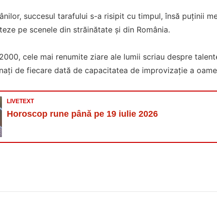
ilor, succesul tarafului s-a risipit cu timpul, însă puținii 
eze pe scenele din străinătate și din România.
2000, cele mai renumite ziare ale lumii scriau despre talentel
ați de fiecare dată de capacitatea de improvizație a oamen
LIVETEXT
Horoscop rune până pe 19 iulie 2026