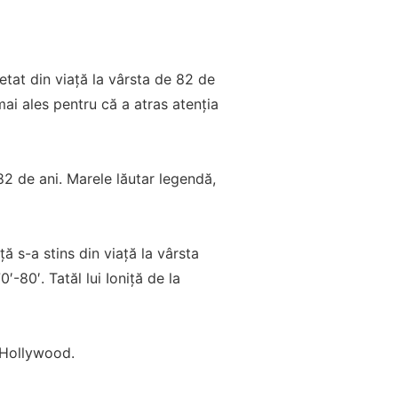
ncetat din viață la vârsta de 82 de
 mai ales pentru că a atras atenția
a 82 de ani. Marele lăutar legendă,
ță s-a stins din viață la vârsta
′-80′. Tatăl lui Ioniță de la
a Hollywood.