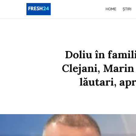
HOME
ȘTIRI
Doliu în famili
Clejani, Marin
lăutari, a