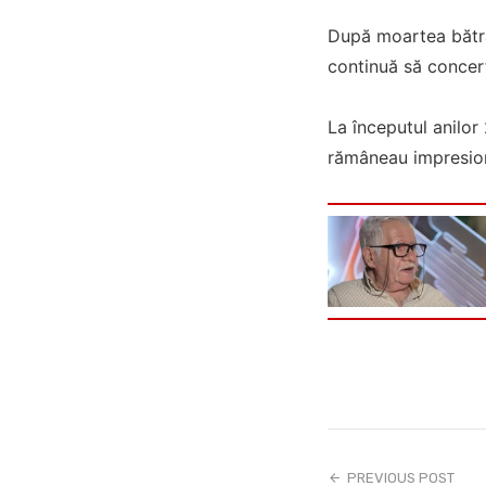
După moartea bătrân
continuă să concert
La începutul anilor 
rămâneau impresion
PREVIOUS POST