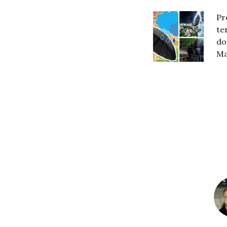
Pr
te
do
Ma