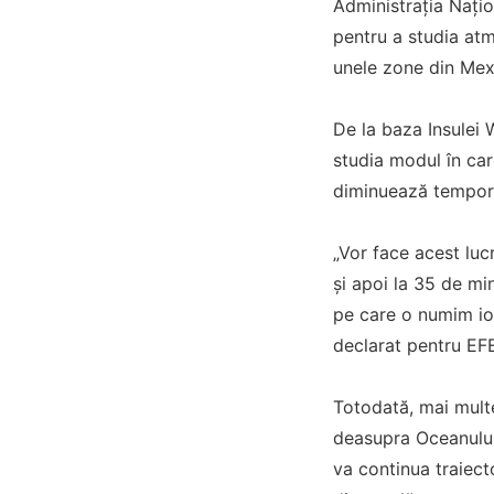
Administraţia Naţio
pentru a studia atm
unele zone din Mexi
De la baza Insulei 
studia modul în ca
diminuează tempora
„Vor face acest luc
şi apoi la 35 de mi
pe care o numim ion
declarat pentru EFE
Totodată, mai mult
deasupra Oceanului 
va continua traiect