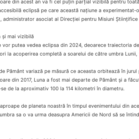
oare din acest an va fi cel puțin parțial vizibilă pentru toa
ccesibilă eclipsă pe care această națiune a experimentat-o 
, administrator asociat al Direcției pentru Misiuni Științific
și mai vizibilă
vor putea vedea eclipsa din 2024, deoarece traiectoria de t
ori la acoperirea completă a soarelui de către umbra Lunii, v
 de Pământ variază pe măsură ce aceasta orbitează în jurul p
Soare din 2017, Luna a fost mai departe de Pământ și a făcut
-se de la aproximativ 100 la 114 kilometri în diametru.
 aproape de planeta noastră în timpul evenimentului din ace
 umbra sa o va urma deasupra Americii de Nord să se întindă