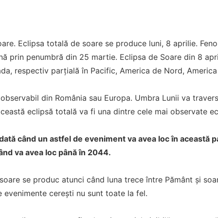
oare. Eclipsa totală de soare se produce luni, 8 aprilie. Fe
ă prin penumbră din 25 martie. Eclipsa de Soare din 8 april
a, respectiv parțială în Pacific, America de Nord, America C
 observabil din România sau Europa. Umbra Lunii va travers
această eclipsă totală va fi una dintre cele mai observate ec
 dată când un astfel de eveniment va avea loc în această 
când va avea loc până în 2044.
 soare se produc atunci când luna trece între Pământ și so
e evenimente cerești nu sunt toate la fel.