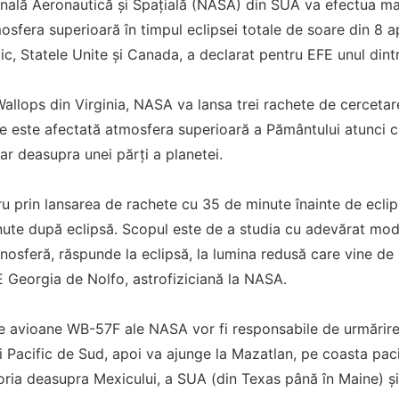
nală Aeronautică şi Spaţială (NASA) din SUA va efectua mai
osfera superioară în timpul eclipsei totale de soare din 8 ap
c, Statele Unite şi Canada, a declarat pentru EFE unul dintr
Wallops din Virginia, NASA va lansa trei rachete de cercetare
re este afectată atmosfera superioară a Pământului atunci c
r deasupra unei părţi a planetei.
ru prin lansarea de rachete cu 35 de minute înainte de eclips
nute după eclipsă. Scopul este de a studia cu adevărat mod
osferă, răspunde la eclipsă, la lumina redusă care vine de l
 Georgia de Nolfo, astrofiziciană la NASA.
e avioane WB-57F ale NASA vor fi responsabile de urmărirea
Pacific de Sud, apoi va ajunge la Mazatlan, pe coasta pacifi
oria deasupra Mexicului, a SUA (din Texas până în Maine) şi