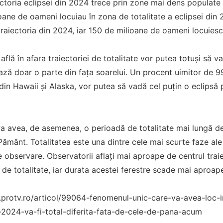
ctoria eclipsei din 2024 trece prin zone mai dens populate 
ane de oameni locuiau în zona de totalitate a eclipsei din 
 traiectoria din 2024, iar 150 de milioane de oameni locuies
flă în afara traiectoriei de totalitate vor putea totuși să v
ază doar o parte din fața soarelui. Un procent uimitor de 99
din Hawaii și Alaska, vor putea să vadă cel puțin o eclipsă p
 va avea, de asemenea, o perioadă de totalitate mai lungă d
 Pământ. Totalitatea este una dintre cele mai scurte faze ale 
 observare. Observatorii aflați mai aproape de centrul trai
de totalitate, iar durata acestei ferestre scade mai aproape
.protv.ro/articol/99064-fenomenul-unic-care-va-avea-loc-in
e-2024-va-fi-total-diferita-fata-de-cele-de-pana-acum