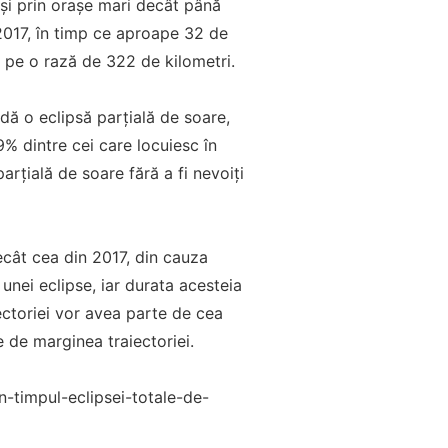
și prin orașe mari decât până
2017, în timp ce aproape 32 de
c pe o rază de 322 de kilometri.
adă o eclipsă parțială de soare,
% dintre cei care locuiesc în
arțială de soare fără a fi nevoiți
ecât cea din 2017, din cauza
unei eclipse, iar durata acesteia
ectoriei vor avea parte de cea
 de marginea traiectoriei.
-timpul-eclipsei-totale-de-