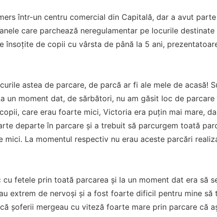
mers într-un centru comercial din Capitală, dar a avut part
anele care parchează neregulamentar pe locurile destinate
e însoțite de copii cu vârsta de până la 5 ani, prezentatoar
urile astea de parcare, de parcă ar fi ale mele de acasă! 
La un moment dat, de sărbători, nu am găsit loc de parcare în
copii, care erau foarte mici, Victoria era puțin mai mare, dar
te departe în parcare și a trebuit să parcurgem toată parc
e mici. La momentul respectiv nu erau aceste parcări realizat
 cu fetele prin toată parcarea și la un moment dat era să s
rau extrem de nervoși și a fost foarte dificil pentru mine să 
 că șoferii mergeau cu viteză foarte mare prin parcare că aș