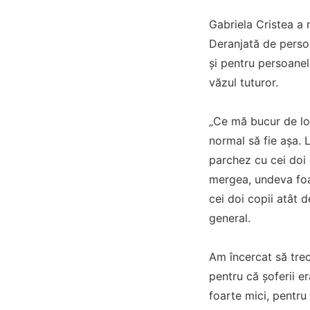
Gabriela Cristea a 
Deranjată de perso
și pentru persoanel
văzul tuturor.
„Ce mă bucur de loc
normal să fie așa. 
parchez cu cei doi 
mergea, undeva foar
cei doi copii atât d
general.
Am încercat să trec
pentru că șoferii e
foarte mici, pentru