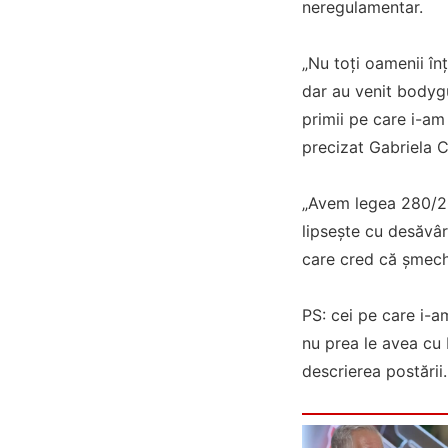
neregulamentar.
„Nu toți oamenii în
dar au venit bodygu
primii pe care i-a
precizat Gabriela 
„Avem legea 280/202
lipsește cu desăvâr
care cred că șmech
PS: cei pe care i-a
nu prea le avea cu 
descrierea postării.