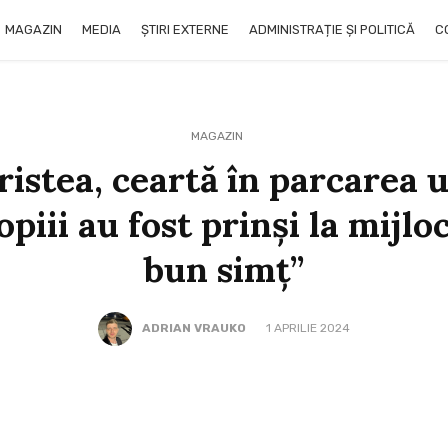
MAGAZIN
MEDIA
ȘTIRI EXTERNE
ADMINISTRAȚIE ȘI POLITICĂ
C
MAGAZIN
ristea, ceartă în parcarea 
piii au fost prinși la mijlo
bun simț”
ADRIAN VRAUKO
1 APRILIE 2024