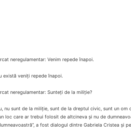
rcat neregulamentar: Venim repede înapoi.
u există veniți repede înapoi.
cat neregulamentar: Sunteți de la miliție?
, nu sunt de la miliție, sunt de la dreptul civic, sunt un om 
un loc care ar trebui folosit de altcineva și nu de dumneavo
 dumneavoastră”, a fost dialogul dintre Gabriela Cristea și 