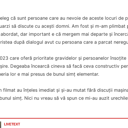
țeleg că sunt persoane care au nevoie de aceste locuri de p
arzi să discute cu acești domni. Am fost și m-am plimbat p
m abordat, dar important e că mergem mai departe și încercă
Cristea după dialogul avut cu persoana care a parcat nereg
3 care oferă prioritate gravidelor și persoanelor însoțite de
șire. Degeaba încearcă cineva să facă ceva constructiv pen
eria lor e mai presus de bunul simț elementar.
m filmat au înțeles imediat și și-au mutat fără discuții mași
bunul simț. Nici nu vreau să vă spun ce mi-au auzit urechile”
LIVETEXT