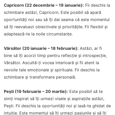
Capricorn (22 decembrie – 19 ianuarie):
Fii deschis la
schimbare astăzi, Capricorn. Este posibil să apară
oportunități noi sau să îți dai seama că este momentul
să îți reevaluezi obiectivele și prioritățile. Fii flexibil și
adaptează-te la noile circumstanțe.
Vărsător (20 ianuarie – 18 februarie):
Astăzi, ar fi
bine să îți acorzi timp pentru reflecție și introspecție,
Vărsător. Ascultă-ți vocea interioară și fii atent la
nevoile tale emoționale și spirituale. Fii deschis la
schimbare și transformare personală.
Pești (19 februarie – 20 martie):
Este posibil să te
simți inspirat să îți urmezi visele și aspirațiile astăzi,
Pești. Fii deschis la oportunități noi și lasă-te ghidat de
intuiție. Este momentul să îți urmezi pasiunile și să îți