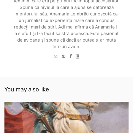
feminim care era pe primul loc în topul accesărilor.
Spune că nivelul la care a ajuns se datorează
mentorului său, Anamaria Lembrău cunoscută ca
un jurnalist cu experiență mare care a condus
redacții mari de știri. Adi mai afirma că Anamaria l-
a slefuit și l-a făcut să strălucească. Este pasionat
de avioane și spune că dacă ar putea s-ar muta
într-un avion.
e-
Website
Facebook
Youtube
mail
You may also like