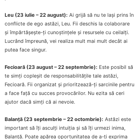
Leu (23 iulie – 22 august):
Ai grijă să nu te lași prins în
conflicte de ego astăzi, Leu. Fii deschis la colaborare
și împărtășește-ți cunoștințele și resursele cu ceilalți.
Lucrând împreună, vei realiza mult mai mult decât ai
putea face singur.
Fecioară (23 august – 22 septembrie):
Este posibil să
te simți copleșit de responsabilitățile tale astăzi,
Fecioară. Fii organizat și prioritzează-ți sarcinile pentru
a face față cu succes provocărilor. Nu ezita să ceri
ajutor dacă simți că ai nevoie.
Balanță (23 septembrie – 22 octombrie):
Astăzi este
important să îți asculți intuiția și să îți urmezi inima,
Balanță. Poate apărea oportunitatea de a-ți exprima