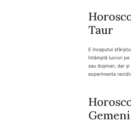
Horosco
Taur
E începutul sfârșitu
întâmplă lucruri pe 
sau dușman, dar și 
experimenta recidiv
Horosco
Gemeni