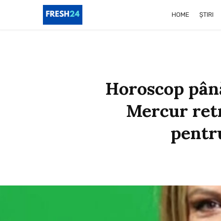
HOME
ȘTIRI
Horoscop până
Mercur retr
pentru