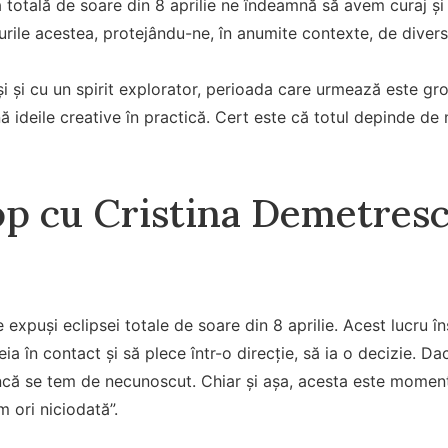
a totală de soare din 8 aprilie ne îndeamnă să avem curaj și 
ile acestea, protejându-ne, în anumite contexte, de divers
oși și cu un spirit explorator, perioada care urmează este g
nă ideile creative în practică. Cert este că totul depinde de 
p cu Cristina Demetresc
e expuși eclipsei totale de soare din 8 aprilie. Acest lucr
a în contact și să plece într-o direcție, să ia o decizie. Da
 încă se tem de necunoscut. Chiar și așa, acesta este moment
m ori niciodată”.