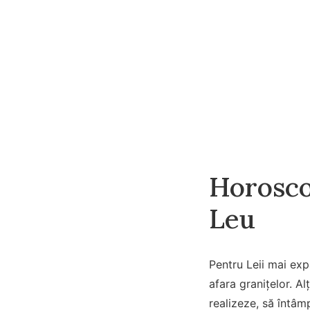
Horosco
Leu
Pentru Leii mai expa
afara graniţelor. Al
realizeze, să întâm