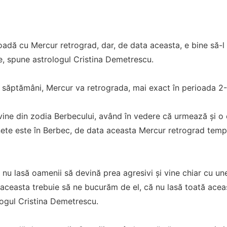
adă cu Mercur retrograd, dar, de data aceasta, e bine să-l 
e, spune astrologul Cristina Demetrescu.
i săptămâni, Mercur va retrograda, mai exact în perioada 2-2
vine din zodia Berbecului, având în vedere că urmează şi o e
ete este în Berbec, de data aceasta Mercur retrograd temp
 nu lasă oamenii să devină prea agresivi şi vine chiar cu un
 aceasta trebuie să ne bucurăm de el, că nu lasă toată acea
logul Cristina Demetrescu.