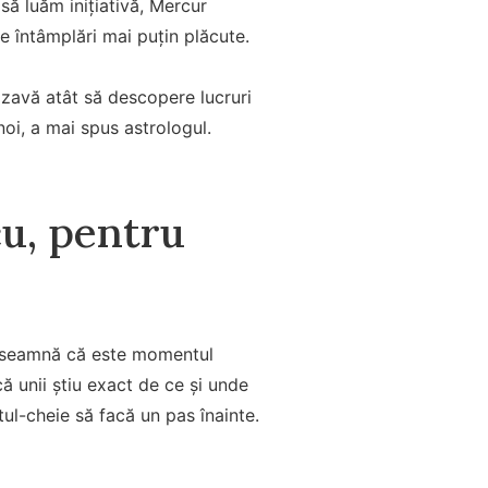
să luăm inițiativă, Mercur
e întâmplări mai puțin plăcute.
rozavă atât să descopere lucruri
noi, a mai spus astrologul.
u, pentru
u înseamnă că este momentul
că unii știu exact de ce și unde
ul-cheie să facă un pas înainte.