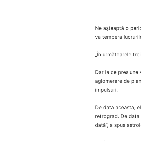
Ne aşteaptă o perio
va tempera lucruril
„În următoarele tre
Dar la ce presiune 
aglomerare de plan
impulsuri.
De data aceasta, el
retrograd. De data
dată”, a spus astro