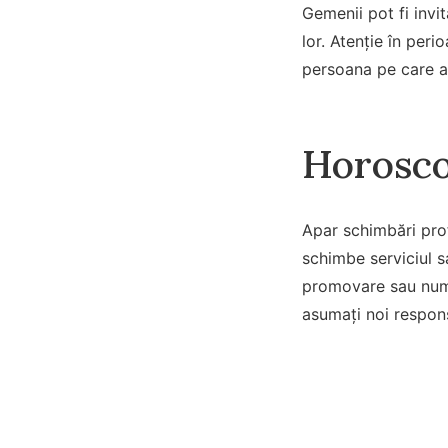
Gemenii pot fi invi
lor. Atenție în peri
persoana pe care ai 
Horosco
Apar schimbări prof
schimbe serviciul s
promovare sau numi
asumați noi respons