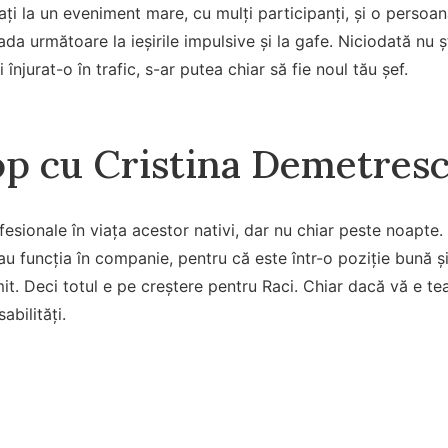
tați la un eveniment mare, cu mulți participanți, și o persoan
oada următoare la ieșirile impulsive și la gafe. Niciodată nu șt
înjurat-o în trafic, s-ar putea chiar să fie noul tău șef.
p cu Cristina Demetresc
esionale în viața acestor nativi, dar nu chiar peste noapte.
au funcția în companie, pentru că este într-o poziţie bună ş
t. Deci totul e pe creştere pentru Raci. Chiar dacă vă e t
abilități.