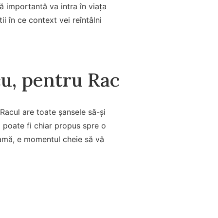
ă importantă va intra în viața
ii în ce context vei reîntâlni
u, pentru Rac
 Racul are toate șansele să-și
i poate fi chiar propus spre o
eamă, e momentul cheie să vă