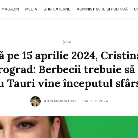
MAGAZIN
MEDIA
ȘTIRI EXTERNE
ADMINISTRAȚIE ȘI POLITICĂ
C
ȘTIRI
 pe 15 aprilie 2024, Cristi
ograd: Berbecii trebuie să i
 Tauri vine începutul sfâr
ADRIAN VRAUKO
7 APRILIE 2024