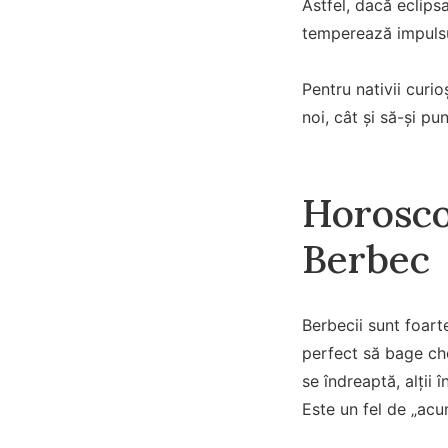
Astfel, dacă eclips
temperează impulsur
Pentru nativii curi
noi, cât și să-și pu
Horosco
Berbec
Berbecii sunt foart
perfect să bage chei
se îndreaptă, alții
Este un fel de „acu