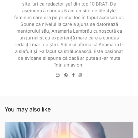
site-uri ca redactor șef din top 10 BRAT. De
asemena a condus 5 ani un site de lifestyle
feminim care era pe primul loc în topul accesărilor.
Spune că nivelul la care a ajuns se datorează
mentorului său, Anamaria Lembrău cunoscută ca
un jurnalist cu experiență mare care a condus
redacții mari de știri. Adi mai afirma că Anamaria l-
a slefuit și l-a făcut să strălucească. Este pasionat
de avioane și spune că dacă ar putea s-ar muta
într-un avion.
e-
Website
Facebook
Youtube
mail
You may also like