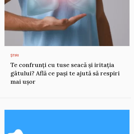
ȘTIRI
Te confrunți cu tuse seacă și iritația
gâtului? Află ce pași te ajută să respiri
mai ușor