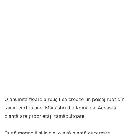
O anumită floare a reușit să creeze un peisaj rupt din
Rai în curtea unei Mănăstiri din România. Această
plantă are proprietăți tămăduitoare.
După magnolii și lalele, o altă plantă cucerește