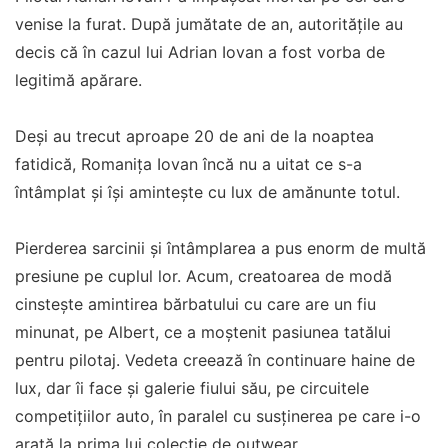
venise la furat. După jumătate de an, autoritățile au
decis că în cazul lui Adrian Iovan a fost vorba de
legitimă apărare.
Deși au trecut aproape 20 de ani de la noaptea
fatidică, Romanița Iovan încă nu a uitat ce s-a
întâmplat și își amintește cu lux de amănunte totul.
Pierderea sarcinii și întâmplarea a pus enorm de multă
presiune pe cuplul lor. Acum, creatoarea de modă
cinstește amintirea bărbatului cu care are un fiu
minunat, pe Albert, ce a moștenit pasiunea tatălui
pentru pilotaj. Vedeta creează în continuare haine de
lux, dar îi face și galerie fiului său, pe circuitele
competițiilor auto, în paralel cu susținerea pe care i-o
arată la prima lui colecție de outwear.