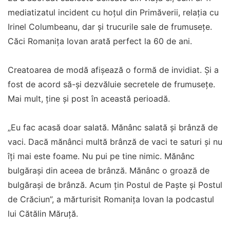
mediatizatul incident cu hoțul din Primăverii, relația cu
Irinel Columbeanu, dar și trucurile sale de frumusețe.
Căci Romanița Iovan arată perfect la 60 de ani.
Creatoarea de modă afișează o formă de invidiat. Și a
fost de acord să-și dezvăluie secretele de frumusețe.
Mai mult, ține și post în această perioadă.
„Eu fac acasă doar salată. Mănânc salată și brânză de
vaci. Dacă mănânci multă brânză de vaci te saturi și nu
îți mai este foame. Nu pui pe tine nimic. Mănânc
bulgărași din aceea de brânză. Mănânc o groază de
bulgărași de brânză. Acum țin Postul de Paște și Postul
de Crăciun”, a mărturisit Romanița Iovan la podcastul
lui Cătălin Măruță.