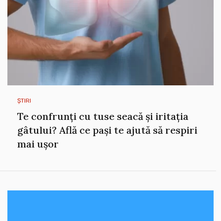
ȘTIRI
Te confrunți cu tuse seacă și iritația
gâtului? Află ce pași te ajută să respiri
mai ușor