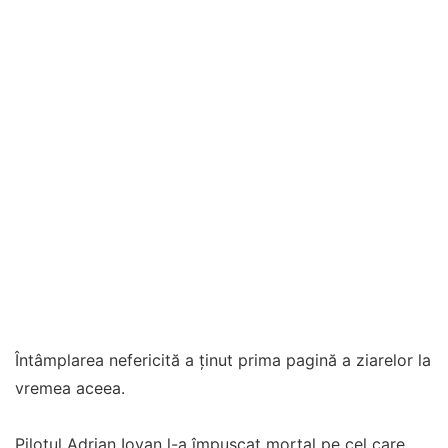
Întâmplarea nefericită a ținut prima pagină a ziarelor la
vremea aceea.
Pilotul Adrian Iovan l-a împușcat mortal pe cel care