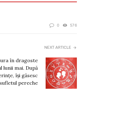
0
576
NEXT ARTICLE
itura în dragoste
l lunii mai. După
rințe, își găsesc
sufletul pereche