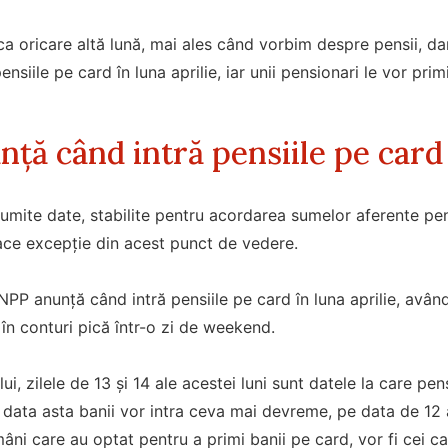
a oricare altă lună, mai ales când vorbim despre pensii, dar
nsiile pe card în luna aprilie, iar unii pensionari le vor pr
ă când intră pensiile pe card 
numite date, stabilite pentru acordarea sumelor aferente pens
 face excepție din acest punct de vedere.
NPP anunță când intră pensiile pe card în luna aprilie, avân
 în conturi pică într-o zi de weekend.
i, zilele de 13 și 14 ale acestei luni sunt datele la care pen
 data asta banii vor intra ceva mai devreme, pe data de 12 a
âni care au optat pentru a primi banii pe card, vor fi cei c