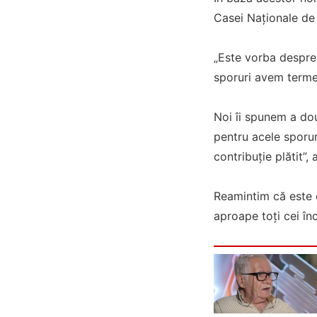
Casei Naționale de P
„Este vorba despre 
sporuri avem termen
Noi îi spunem a dou
pentru acele sporuri
contribuție plătit”,
Reamintim că este 
aproape toți cei în