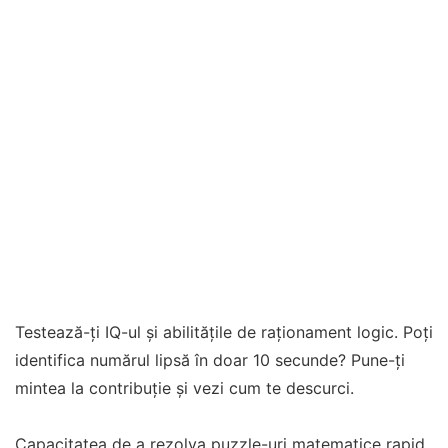
Testează-ți IQ-ul și abilitățile de raționament logic. Poți
identifica numărul lipsă în doar 10 secunde? Pune-ți
mintea la contribuție și vezi cum te descurci.
Capacitatea de a rezolva puzzle-uri matematice rapid