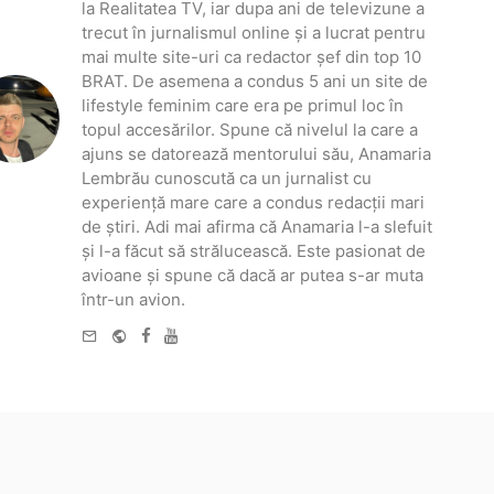
la Realitatea TV, iar dupa ani de televizune a
trecut în jurnalismul online și a lucrat pentru
mai multe site-uri ca redactor șef din top 10
BRAT. De asemena a condus 5 ani un site de
lifestyle feminim care era pe primul loc în
topul accesărilor. Spune că nivelul la care a
ajuns se datorează mentorului său, Anamaria
Lembrău cunoscută ca un jurnalist cu
experiență mare care a condus redacții mari
de știri. Adi mai afirma că Anamaria l-a slefuit
și l-a făcut să strălucească. Este pasionat de
avioane și spune că dacă ar putea s-ar muta
într-un avion.
e-
Website
Facebook
Youtube
mail