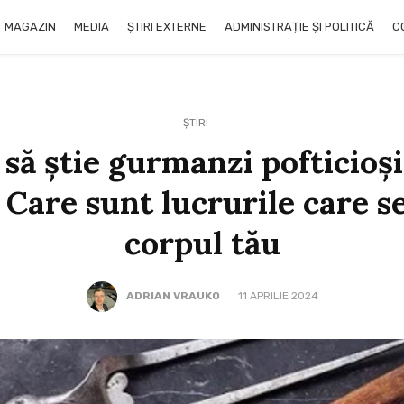
MAGAZIN
MEDIA
ȘTIRI EXTERNE
ADMINISTRAȚIE ȘI POLITICĂ
C
ȘTIRI
 să știe gurmanzi pofticio
 Care sunt lucrurile care s
corpul tău
ADRIAN VRAUKO
11 APRILIE 2024