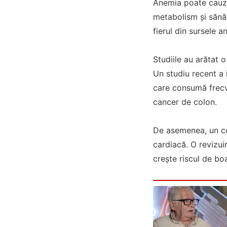
Anemia poate cauza 
metabolism și sănăt
fierul din sursele a
Studiile au arătat 
Un studiu recent a 
care consumă frecve
cancer de colon.
De asemenea, un co
cardiacă. O revizu
crește riscul de b