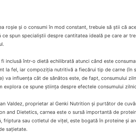
ea roșie și o consumi în mod constant, trebuie să știi că a
ă ce spun specialiștii despre cantitatea ideală pe care ar tr
l.
fi inclusă într-o dietă echilibrată atunci când este consu
nt la fel, iar compoziția nutritivă a fiecărui tip de carne (în
e) va influența cât de sănătos este, de fapt, consumului zil
 explora ce spune știința despre efectele consumului zilni
an Valdez, proprietar al Genki Nutrition și purtător de cuv
on and Dietetics, carnea este o sursă importantă de protei
tă, friptura sau cotletul de vițel, este bogată în proteine și a
de sațietate.