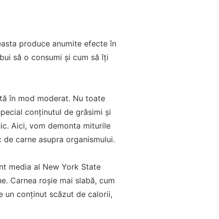
ceasta produce anumite efecte în
ebui să o consumi și cum să îți
mată în mod moderat. Nu toate
 special conținutul de grăsimi și
nic. Aici, vom demonta miturile
c de carne asupra organismului.
ânt media al New York State
ne. Carnea roșie mai slabă, cum
re un conținut scăzut de calorii,