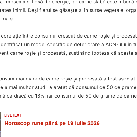
oboseală și lipsă de energie, iar carne slabă este o bună su
atea inimii. Deși fierul se găsește și în surse vegetale, org
nimale.
o corelație între consumul crescut de carne roșie și procesat
identificat un model specific de deteriorare a ADN-ului în t
nt carne roșie și procesată, susținând ipoteza că aceste a
nsum mai mare de carne roșie și procesată a fost asociat 
ire a mai multor studii a arătat că consumul de 50 de gram
oală cardiacă cu 18%, iar consumul de 50 de grame de carne
LIVETEXT
Horoscop rune până pe 19 iulie 2026