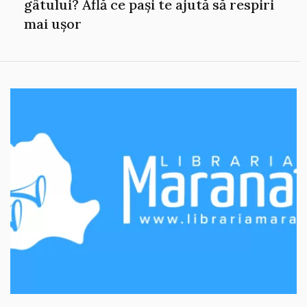
gâtului? Află ce pași te ajută să respiri
mai ușor