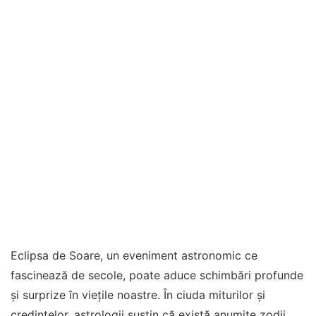
Eclipsa de Soare, un eveniment astronomic ce
fascinează de secole, poate aduce schimbări profunde
și surprize în viețile noastre. În ciuda miturilor și
credințelor, astrologii susțin că există anumite zodii