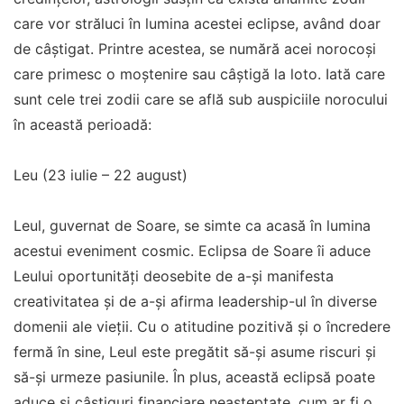
care vor străluci în lumina acestei eclipse, având doar
de câștigat. Printre acestea, se numără acei norocoși
care primesc o moștenire sau câștigă la loto. Iată care
sunt cele trei zodii care se află sub auspiciile norocului
în această perioadă:
Leu (23 iulie – 22 august)
Leul, guvernat de Soare, se simte ca acasă în lumina
acestui eveniment cosmic. Eclipsa de Soare îi aduce
Leului oportunități deosebite de a-și manifesta
creativitatea și de a-și afirma leadership-ul în diverse
domenii ale vieții. Cu o atitudine pozitivă și o încredere
fermă în sine, Leul este pregătit să-și asume riscuri și
să-și urmeze pasiunile. În plus, această eclipsă poate
aduce și câștiguri financiare neașteptate, cum ar fi o