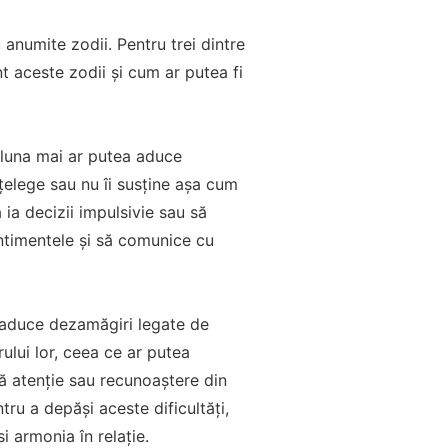
anumite zodii. Pentru trei dintre
nt aceste zodii și cum ar putea fi
 luna mai ar putea aduce
 înțelege sau nu îi susține așa cum
ă ia decizii impulsivie sau să
entimentele și să comunice cu
ea aduce dezamăgiri legate de
ului lor, ceea ce ar putea
tă atenție sau recunoaștere din
tru a depăși aceste dificultăți,
si armonia în relație.