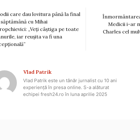
zodii care dau lovitura până la final
Înmormântarea 
 săptămână cu Mihai
Medicii i-ar m
ropchievici: „Veți câștiga pe toate
Charles cel mult
nurile, iar reușita va fi una
cepțională”
Vlad Patrik
Vlad Patrik este un tânăr jurnalist cu 10 ani
experiență în presa online. S-a alăturat
echipei fresh24.ro în luna aprilie 2025