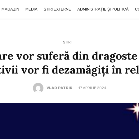
MAGAZIN
MEDIA
ȘTIRI EXTERNE
ADMINISTRAȚIE ȘI POLITICĂ
C
ȘTIRI
are vor suferă din dragoste
ivii vor fi dezamăgiți în rel
VLAD PATRIK
17 APRILIE 2024