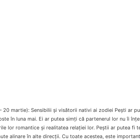
 20 martie): Sensibilii și visătorii nativi ai zodiei Pești ar p
ste în luna mai. Ei ar putea simți că partenerul lor nu îi înț
ile lor romantice și realitatea relației lor. Peștii ar putea fi
ute alinare în alte direcții. Cu toate acestea, este important