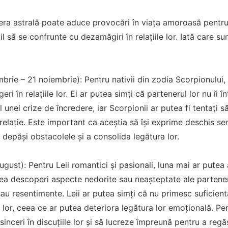
era astrală poate aduce provocări în viața amoroasă pentru 
l să se confrunte cu dezamăgiri în relațiile lor. Iată care su
rie – 21 noiembrie): Pentru nativii din zodia Scorpionului,
geri în relațiile lor. Ei ar putea simți că partenerul lor nu îi
ul unei crize de încredere, iar Scorpionii ar putea fi tentați s
 relație. Este important ca aceștia să își exprime deschis s
 depăși obstacolele și a consolida legătura lor.
august): Pentru Leii romantici și pasionali, luna mai ar put
putea descoperi aspecte nedorite sau neașteptate ale partener
au resentimente. Leii ar putea simți că nu primesc suficien
 lor, ceea ce ar putea deteriora legătura lor emoțională. Pen
e sinceri în discuțiile lor și să lucreze împreună pentru a regă