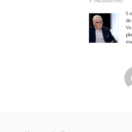
PREVIOUS POST
5 
de
Vo
pla
ex