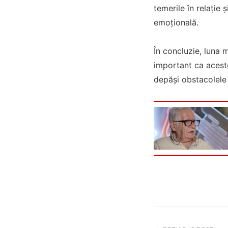
temerile în relație 
emoțională.
În concluzie, luna 
important ca aceste
depăși obstacolele ș