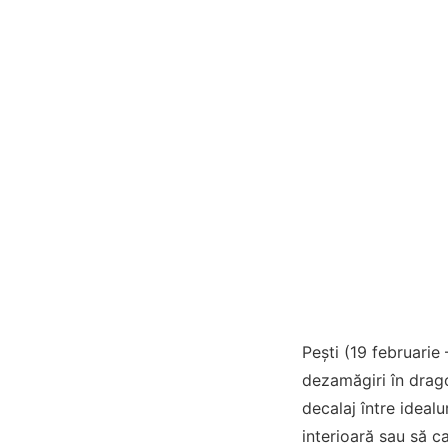
Pești (19 februarie –
dezamăgiri în drago
decalaj între idealur
interioară sau să ca