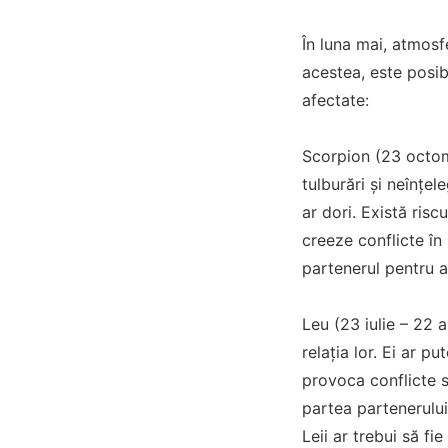
În luna mai, atmosf
acestea, este posibi
afectate:
Scorpion (23 octomb
tulburări și neînțele
ar dori. Există risc
creeze conflicte în
partenerul pentru a
Leu (23 iulie – 22 
relația lor. Ei ar 
provoca conflicte s
partea partenerului
Leii ar trebui să fi