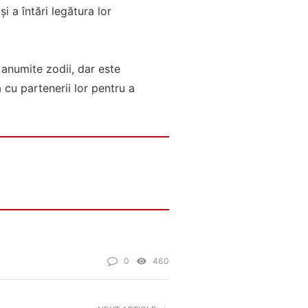
i a întări legătura lor
anumite zodii, dar este
cu partenerii lor pentru a
0
460