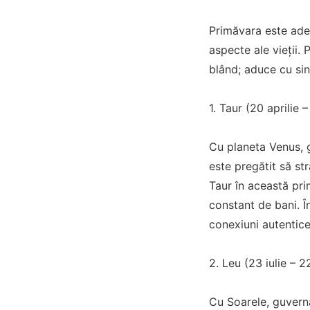
Primăvara este ades
aspecte ale vieții.
blând; aduce cu sine 
1. Taur (20 aprilie 
Cu planeta Venus, gu
este pregătit să st
Taur în această pri
constant de bani. În
conexiuni autentice 
2. Leu (23 iulie – 2
Cu Soarele, guverna