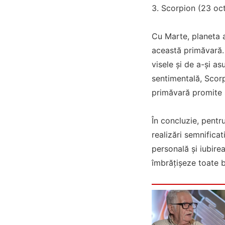
3. Scorpion (23 oc
Cu Marte, planeta ac
această primăvară. 
visele și de a-și as
sentimentală, Scorp
primăvară promite s
În concluzie, pentr
realizări semnificat
personală și iubire
îmbrățișeze toate b