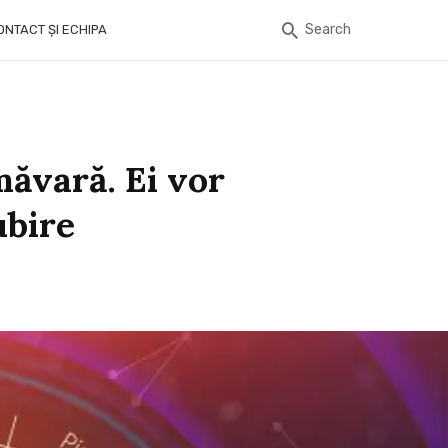
Search
ONTACT ȘI ECHIPA
măvară. Ei vor
ubire