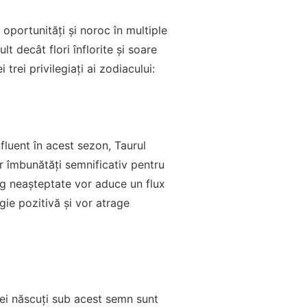
 oportunități și noroc în multiple
t decât flori înflorite și soare
 trei privilegiați ai zodiacului:
nfluent în acest sezon, Taurul
or îmbunătăți semnificativ pentru
tig neașteptate vor aduce un flux
rgie pozitivă și vor atrage
cei născuți sub acest semn sunt