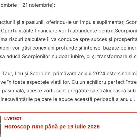
tombrie – 21 noiembrie):
țiunii și a pasiunii, oferindu-le un impuls suplimentar, Scorp
Oportunitățile financiare vor fi abundente pentru Scorpioni,
uma riscuri calculate îi va conduce spre succes și prosperitate
ionii vor găsi conexiuni profunde și intense, bazate pe înc
ă aducă Scorpionilor nu doar iubire, ci și transformare și c
u Taur, Leu și Scorpion, primăvara anului 2024 este sinonim
ive în toate aspectele vieții lor. Cu un echilibru perfect între
a pasională, aceste zodii sunt pregătite să strălucească sub 
inecuvântările pe care le aduce această perioadă a anului.
LIVETEXT
Horoscop rune până pe 19 iulie 2026