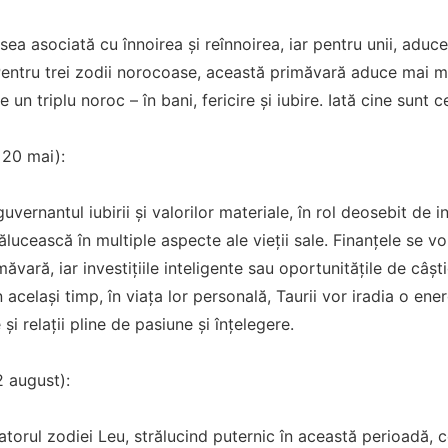
ea asociată cu înnoirea și reînnoirea, iar pentru unii, aduce
 Pentru trei zodii norocoase, această primăvară aduce mai mul
un triplu noroc – în bani, fericire și iubire. Iată cine sunt cei
– 20 mai):
vernantul iubirii și valorilor materiale, în rol deosebit de i
rălucească în multiple aspecte ale vieții sale. Finanțele se v
măvară, iar investițiile inteligente sau oportunitățile de câș
 același timp, în viața lor personală, Taurii vor iradia o ene
și relații pline de pasiune și înțelegere.
2 august):
torul zodiei Leu, strălucind puternic în această perioadă, 