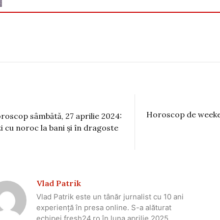
Horoscop de weeken
roscop sâmbătă, 27 aprilie 2024:
zi cu noroc la bani și în dragoste
Vlad Patrik
Vlad Patrik este un tânăr jurnalist cu 10 ani
experiență în presa online. S-a alăturat
echipei fresh24.ro în luna aprilie 2025