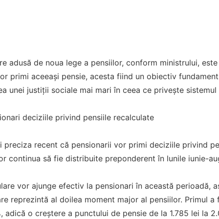
re adusă de noua lege a pensiilor, conform ministrului, este
vor primi aceeași pensie, acesta fiind un obiectiv fundamenta
a unei justiții sociale mai mari în ceea ce privește sistemul
onari deciziile privind pensiile recalculate
i preciza recent că pensionarii vor primi deciziile privind p
 vor continua să fie distribuite preponderent în lunile iunie-au
ulare vor ajunge efectiv la pensionari în această perioadă, a
re reprezintă al doilea moment major al pensiilor. Primul a 
 adică o creștere a punctului de pensie de la 1.785 lei la 2