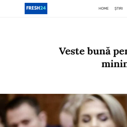
HOME
ȘTIRI
Veste bună pen
minim