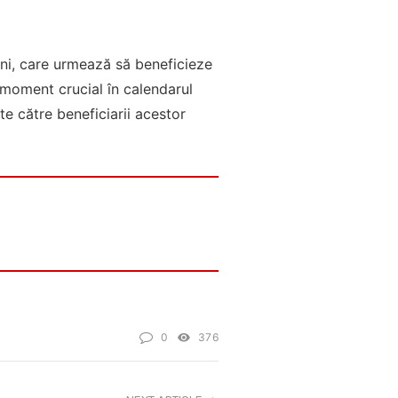
âni, care urmează să beneficieze
moment crucial în calendarul
ite către beneficiarii acestor
0
376