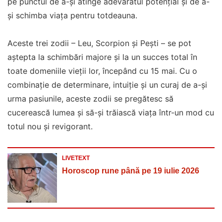
pe punctul de a-și atinge adevăratul potențial și de a-
și schimba viața pentru totdeauna.
Aceste trei zodii – Leu, Scorpion și Pești – se pot
aștepta la schimbări majore și la un succes total în
toate domeniile vieții lor, începând cu 15 mai. Cu o
combinație de determinare, intuiție și un curaj de a-și
urma pasiunile, aceste zodii se pregătesc să
cucerească lumea și să-și trăiască viața într-un mod cu
totul nou și revigorant.
LIVETEXT
Horoscop rune până pe 19 iulie 2026