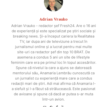
Adrian Vrauko
Adrian Vrauko - redactor șef Fresh24. Are o 16 ani
de experiență și este specializat pe știri sociale și
breaking news. Și-a început cariera la Realitatea
TV, iar dupa ani de televizune a trecut în
jurnalismul online și a lucrat pentru mai multe
site-uri ca redactor șef din top 10 BRAT. De
asemena a condus 5 ani un site de lifestyle
feminim care era pe primul loc în topul accesărilor.
Spune că nivelul la care a ajuns se datorează
mentorului său, Anamaria Lembrău cunoscută ca
un jurnalist cu experiență mare care a condus
redacții mari de știri. Adi mai afirma că Anamaria l-
a slefuit și l-a făcut să strălucească. Este pasionat
de avioane și spune că dacă ar putea s-ar muta
într-un avion.
e-
Website
Facebook
Youtube