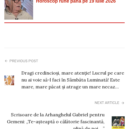
Horoscop rune până pe 19 iulie 2026
PREVIOUS POST
Dragi credincioși, mare atenție! Lucrul pe care
nu ai voie să-l faci în Sâmbăta Luminată! Este
mare, mare păcat și atrage un mare necaz…
NEXT ARTICLE
Scrisoare de la Arhanghelul Gabriel pentru
Gemeni: „Te-așteaptă o călătorie fascinantă,
plină de noi… ”