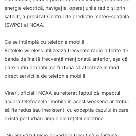
energie electrică, navigația, operațiunile radio și prin
satelit”, a precizat Centrul de predicție meteo-spațială
(SWPC) al NOAA.
Ce se întâmplă cu telefonia mobilă
Rețelele wireless utilizează frecvențe radio diferite de
banda de înaltă frecvență menționată anterior, așa că
pare puțin probabil ca furtuna să afecteze în mod
direct serviciile de telefonie mobilă.
Vineri, oficialii NOAA au reiterat faptul că impactul
asupra telefoanelor mobile în acest weekend ar trebui
să fie redus sau inexistent, cu excepția cazului în care
există perturbări ample ale rețelei electrice.
„Nu am văzut nicio dovadă în trecut că o furtună