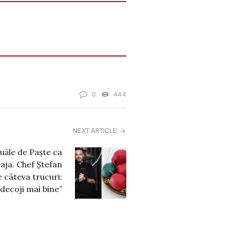
0
444
NEXT ARTICLE
ouăle de Paște ca
aja. Chef Ștefan
 câteva trucuri:
i decoji mai bine”