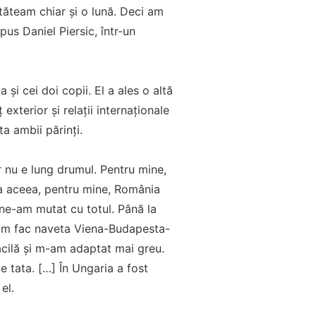
stăteam chiar și o lună. Deci am
pus Daniel Piersic, într-un
 și cei doi copii. El a ales o altă
exterior și relații internaționale
ta ambii părinți.
 nu e lung drumul. Pentru mine,
sta aceea, pentru mine, România
ne-am mutat cu totul. Până la
cum fac naveta Viena-Budapesta-
facilă și m-am adaptat mai greu.
tata. […] În Ungaria a fost
el.