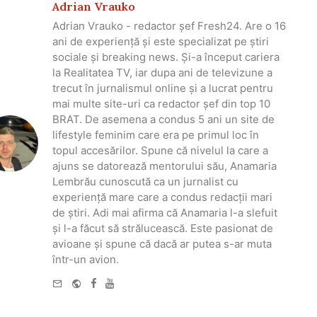
Adrian Vrauko
Adrian Vrauko - redactor șef Fresh24. Are o 16
ani de experiență și este specializat pe știri
sociale și breaking news. Și-a început cariera
la Realitatea TV, iar dupa ani de televizune a
trecut în jurnalismul online și a lucrat pentru
mai multe site-uri ca redactor șef din top 10
BRAT. De asemena a condus 5 ani un site de
lifestyle feminim care era pe primul loc în
topul accesărilor. Spune că nivelul la care a
ajuns se datorează mentorului său, Anamaria
Lembrău cunoscută ca un jurnalist cu
experiență mare care a condus redacții mari
de știri. Adi mai afirma că Anamaria l-a slefuit
și l-a făcut să strălucească. Este pasionat de
avioane și spune că dacă ar putea s-ar muta
într-un avion.
e-
Website
Facebook
Youtube
mail