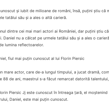
cunoscut și iubit de milioane de români, însă, puțini știu că 
e tatălui său și a ales o altă carieră.
 unul dintre cei mai mari actori ai României, dar puțini știu 
ii. Daniel nu a călcat pe urmele tatălui său și a ales o carieră
e lumina reflectoarelor.
l, fiul mai puțin cunoscut al lui Florin Piersic
un mare actor, care de-a lungul timpului, a jucat dramă, come
de 88 de ani, maestrul s-a făcut remarcat datorită talentului,
lorin Piersic Jj este cunoscut în întreaga țară, el moștenind 
rului, Daniel, este mai puțin cunoscut.