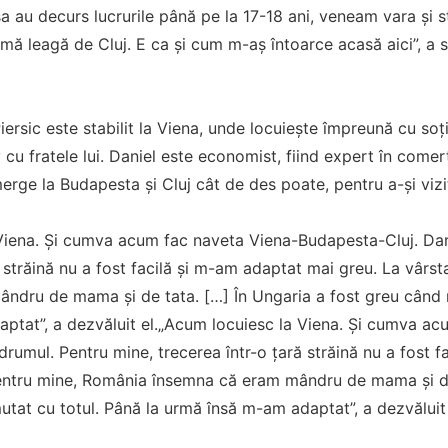
șa au decurs lucrurile până pe la 17-18 ani, veneam vara și 
 mă leagă de Cluj. E ca și cum m-aș întoarce acasă aici”, a s
iersic este stabilit la Viena, unde locuiește împreună cu soția
cu fratele lui. Daniel este economist, fiind expert în comerț 
merge la Budapesta și Cluj cât de des poate, pentru a-și vizi
Viena. Și cumva acum fac naveta Viena-Budapesta-Cluj. Dar
ă străină nu a fost facilă și m-am adaptat mai greu. La vâr
ndru de mama și de tata. […] În Ungaria a fost greu când 
ptat”, a dezvăluit el.„Acum locuiesc la Viena. Și cumva a
 drumul. Pentru mine, trecerea într-o țară străină nu a fost 
entru mine, România însemna că eram mândru de mama și de 
at cu totul. Până la urmă însă m-am adaptat”, a dezvăluit 