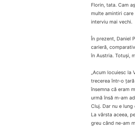
Florin, tata. Cam a
multe amintiri care
interviu mai vechi.
În prezent, Daniel P
carieră, comparativ 
în Austria. Totuși, 
„Acum locuiesc la 
trecerea într-o țar
însemna că eram mâ
urmă însă m-am ada
Cluj. Dar nu e lung
La vârsta aceea, p
greu când ne-am mut