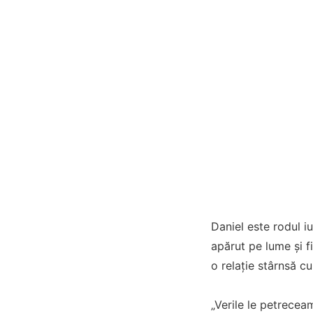
Daniel este rodul i
apărut pe lume și fi
o relație stârnsă cu 
„Verile le petreceam