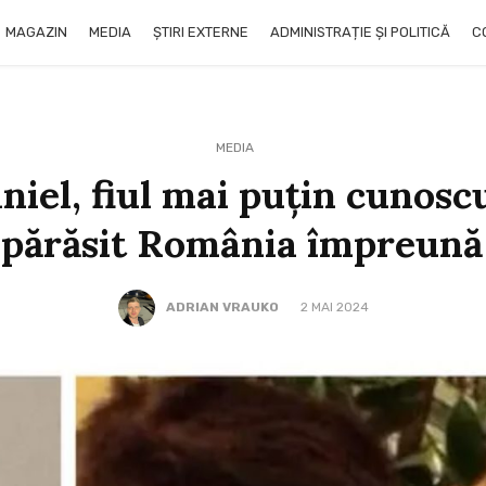
MAGAZIN
MEDIA
ȘTIRI EXTERNE
ADMINISTRAȚIE ȘI POLITICĂ
C
MEDIA
iel, fiul mai puțin cunoscut
 a părăsit România împreun
ADRIAN VRAUKO
2 MAI 2024