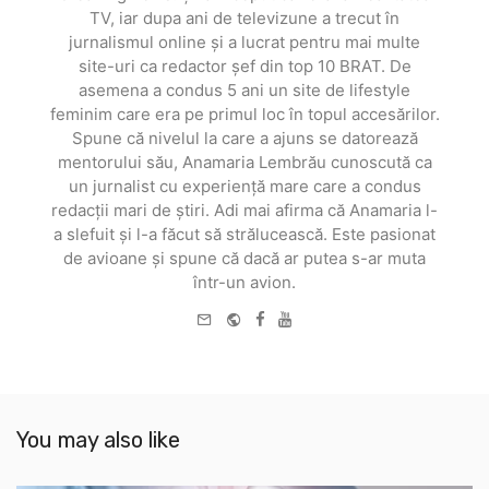
TV, iar dupa ani de televizune a trecut în
jurnalismul online și a lucrat pentru mai multe
site-uri ca redactor șef din top 10 BRAT. De
asemena a condus 5 ani un site de lifestyle
feminim care era pe primul loc în topul accesărilor.
Spune că nivelul la care a ajuns se datorează
mentorului său, Anamaria Lembrău cunoscută ca
un jurnalist cu experiență mare care a condus
redacții mari de știri. Adi mai afirma că Anamaria l-
a slefuit și l-a făcut să strălucească. Este pasionat
de avioane și spune că dacă ar putea s-ar muta
într-un avion.
e-
Website
Facebook
Youtube
mail
You may also like