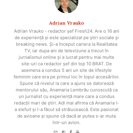
Adrian Vrauko
Adrian Vrauko - redactor șef Fresh24. Are o 16 ani
de experiență și este specializat pe știri sociale și
breaking news. Și-a început cariera la Realitatea
TV, iar dupa ani de televizune a trecut în
jurnalismul online și a lucrat pentru mai multe
site-uri ca redactor șef din top 10 BRAT. De
asemena a condus 5 ani un site de lifestyle
feminim care era pe primul loc în topul accesărilor.
Spune că nivelul la care a ajuns se datorează
mentorului său, Anamaria Lembrău cunoscută ca
un jurnalist cu experiență mare care a condus
redacții mari de știri. Adi mai afirma că Anamaria l-
a slefuit și l-a făcut să strălucească. Este pasionat
de avioane și spune că dacă ar putea s-ar muta
într-un avion.
e-
Website
Facebook
Youtube