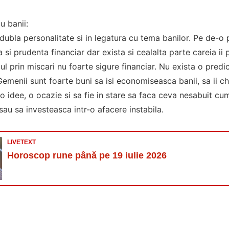
u banii:
dubla personalitate si in legatura cu tema banilor. Pe de-o p
 si prudenta financiar dar exista si cealalta parte careia ii pl
cul prin miscari nu foarte sigure financiar. Nu exista o pred
Gemenii sunt foarte buni sa isi economiseasca banii, sa ii ch
 o idee, o ocazie si sa fie in stare sa faca ceva nesabuit cu
 sau sa investeasca intr-o afacere instabila.
LIVETEXT
Horoscop rune până pe 19 iulie 2026