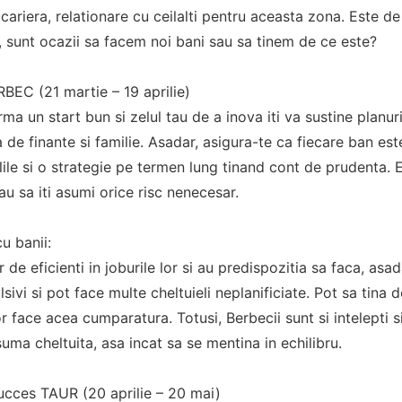
cariera, relationare cu ceilalti pentru aceasta zona. Este de
 sunt ocazii sa facem noi bani sau sa tinem de ce este?
EC (21 martie – 19 aprilie)
ma un start bun si zelul tau de a inova iti va sustine planuri
 de finante si familie. Asadar, asigura-te ca fiecare ban est
elile si o strategie pe termen lung tinand cont de prudenta. E
au sa iti asumi orice risc nenecesar.
u banii:
r de eficienti in joburile lor si au predispozitia sa faca, asa
lsivi si pot face multe cheltuieli neplanificiate. Pot sa tina
r face acea cumparatura. Totusi, Berbecii sunt si intelepti si
 suma cheltuita, asa incat sa se mentina in echilibru.
ucces TAUR (20 aprilie – 20 mai)