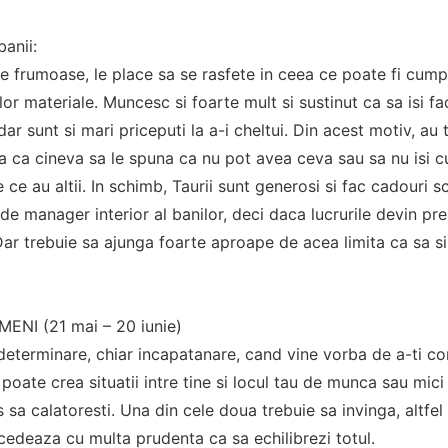
banii:
ile frumoase, le place sa se rasfete in ceea ce poate fi cump
lor materiale. Muncesc si foarte mult si sustinut ca sa isi fac
dar sunt si mari priceputi la a-i cheltui. Din acest motiv, a
ta ca cineva sa le spuna ca nu pot avea ceva sau sa nu isi
ce au altii. In schimb, Taurii sunt generosi si fac cadouri sc
 de manager interior al banilor, deci daca lucrurile devin pre
. Dar trebuie sa ajunga foarte aproape de acea limita ca sa s
ENI (21 mai – 20 iunie)
determinare, chiar incapatanare, cand vine vorba de a-ti con
 poate crea situatii intre tine si locul tau de munca sau mici 
 sa calatoresti. Una din cele doua trebuie sa invinga, altfel s
cedeaza cu multa prudenta ca sa echilibrezi totul.