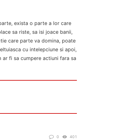
arte, exista o parte a lor care
ace sa riste, sa isi joace banii,
ictie care parte va domina, poate
eltuiasca cu intelepciune si apoi,
m ar fi sa cumpere actiuni fara sa
0
401