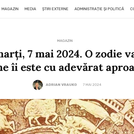
MAGAZIN
MEDIA
ȘTIRI EXTERNE
ADMINISTRAȚIE ȘI POLITICĂ
C
MAGAZIN
rți, 7 mai 2024. O zodie va
ne îi este cu adevărat apro
ADRIAN VRAUKO
7 MAI 2024