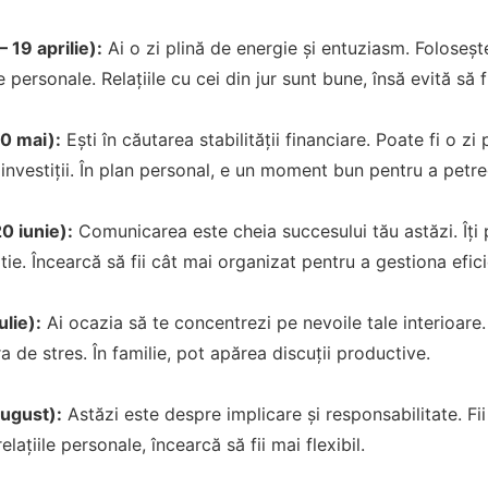
 19 aprilie):
Ai o zi plină de energie și entuziasm. Foloseșt
e personale. Relațiile cu cei din jur sunt bune, însă evită să f
20 mai):
Ești în căutarea stabilității financiare. Poate fi o zi
 investiții. În plan personal, e un moment bun pentru a petre
0 iunie):
Comunicarea este cheia succesului tău astăzi. Îți po
ie. Încearcă să fii cât mai organizat pentru a gestiona eficie
ulie):
Ai ocazia să te concentrezi pe nevoile tale interioare.
ra de stres. În familie, pot apărea discuții productive.
august):
Astăzi este despre implicare și responsabilitate. Fii
elațiile personale, încearcă să fii mai flexibil.