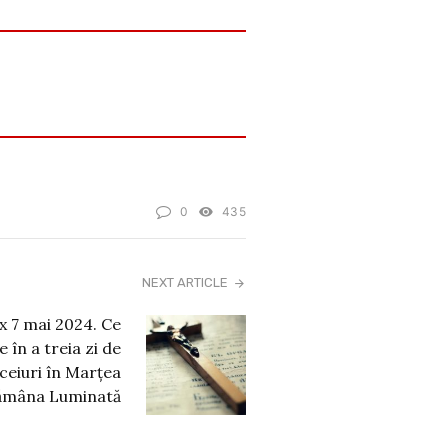
0
435
NEXT ARTICLE
 7 mai 2024. Ce
 în a treia zi de
biceiuri în Marțea
tămâna Luminată