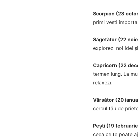
Scorpion (23 octo
primi vești importan
Săgetător (22 noi
explorezi noi idei ș
Capricorn (22 dece
termen lung. La mun
relaxezi.
Vărsător (20 ianuar
cercul tău de priete
Pești (19 februarie
ceea ce te poate aju