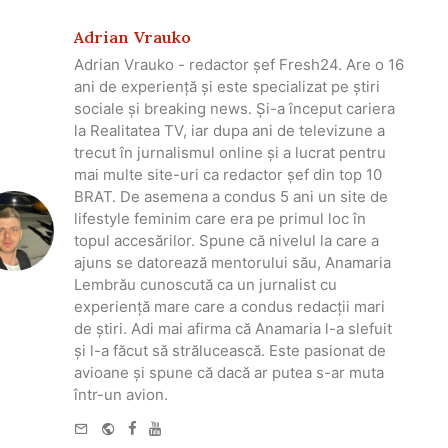
Adrian Vrauko
Adrian Vrauko - redactor șef Fresh24. Are o 16
ani de experiență și este specializat pe știri
sociale și breaking news. Și-a început cariera
la Realitatea TV, iar dupa ani de televizune a
trecut în jurnalismul online și a lucrat pentru
mai multe site-uri ca redactor șef din top 10
BRAT. De asemena a condus 5 ani un site de
lifestyle feminim care era pe primul loc în
topul accesărilor. Spune că nivelul la care a
ajuns se datorează mentorului său, Anamaria
Lembrău cunoscută ca un jurnalist cu
experiență mare care a condus redacții mari
de știri. Adi mai afirma că Anamaria l-a slefuit
și l-a făcut să strălucească. Este pasionat de
avioane și spune că dacă ar putea s-ar muta
într-un avion.
e-
Website
Facebook
Youtube
mail