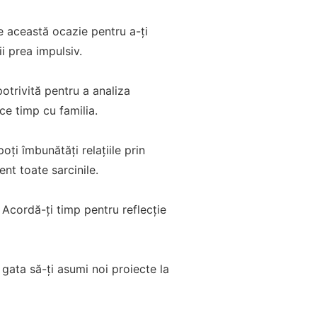
e această ocazie pentru a-ți
ii prea impulsiv.
 potrivită pentru a analiza
ce timp cu familia.
ți îmbunătăți relațiile prin
nt toate sarcinile.
 Acordă-ți timp pentru reflecție
 gata să-ți asumi noi proiecte la