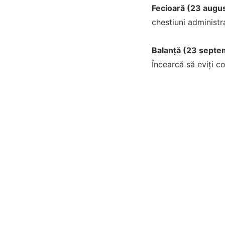
Fecioară (23 augus
chestiuni administr
Balanță (23 septe
Încearcă să eviți c