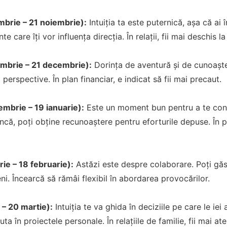
mbrie – 21 noiembrie):
Intuiția ta este puternică, așa că ai î
te care îți vor influența direcția. În relații, fii mai deschis 
embrie – 21 decembrie):
Dorința de aventură și de cunoaște
i perspective. În plan financiar, e indicat să fii mai precaut.
mbrie – 19 ianuarie):
Este un moment bun pentru a te conc
că, poți obține recunoaștere pentru eforturile depuse. În p
ie – 18 februarie):
Astăzi este despre colaborare. Poți găsi 
ni. Încearcă să rămâi flexibil în abordarea provocărilor.
 – 20 martie):
Intuiția te va ghida în deciziile pe care le iei 
ta în proiectele personale. În relațiile de familie, fii mai ate