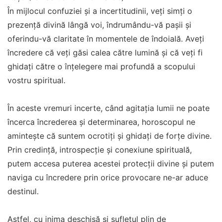
În mijlocul confuziei și a incertitudinii, veți simți o
prezență divină lângă voi, îndrumându-vă pașii și
oferindu-vă claritate în momentele de îndoială. Aveți
încredere că veți găsi calea către lumină și că veți fi
ghidați către o înțelegere mai profundă a scopului
vostru spiritual.
În aceste vremuri incerte, când agitația lumii ne poate
încerca încrederea și determinarea, horoscopul ne
amintește că suntem ocrotiți și ghidați de forțe divine.
Prin credință, introspecție și conexiune spirituală,
putem accesa puterea acestei protecții divine și putem
naviga cu încredere prin orice provocare ne-ar aduce
destinul.
Astfel, cu inima deschisă și sufletul plin de