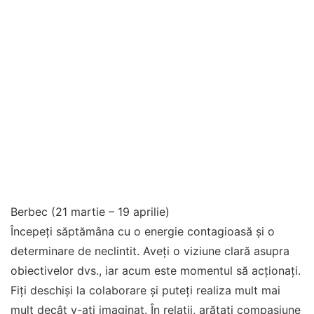
Berbec (21 martie – 19 aprilie)
Începeți săptămâna cu o energie contagioasă și o
determinare de neclintit. Aveți o viziune clară asupra
obiectivelor dvs., iar acum este momentul să acționați.
Fiți deschiși la colaborare și puteți realiza mult mai
mult decât v-ați imaginat. În relații, arătați compasiune