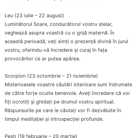
Leu (23 iulie – 22 august)
Luminătorul Soare, conducătorul vostru stelar,
veghează asupra voastră cu o grijă maternă. În
această perioadă, veți simți o prezență divină în jurul
vostru, oferindu-vă încredere și curaj în fața
provocărilor ce ar putea apărea.
Scorpion (23 octombrie – 21 noiembrie)
Misterioasele voastre căutări interioare sunt îndrumate
de către forțe oculte benevole. Aveți încredere că voi
fiți ocrotiți și ghidați pe drumul vostru spiritual.
Răspunsurile pe care le căutați vor fi dezvăluite în
timpul meditației și introspecției profunde.
Pești (19 februarie – 20 martie)