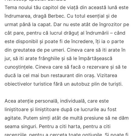
Tema noului tău capitol de viață din această lună este
îndrumarea, dragă Berbec. Cu totul esențial și de
urmat până la capat. Dar nu este atât de îngrozitor pe
cât pare, pentru că lucrul drăguț al îndrumării – când
este disponibil și poate fi de încredere, îți ia o parte
din greutatea de pe umeri. Cineva care să iti arate în
jur, să iti arate frânghiile și să le împărtășească
cunoștințele. Cineva care să facă o rezervare și să te
ducă la cel mai bun restaurant din oraș. Vizitarea
obiectivelor turistice fără un autobuz plin de turiști.
Acea atenție personală, individuală, care este
liniștitoare și liniștitoare după ce lucrurile au fost
agitate. Putem simți atât de multă presiune să ne dăm
seama singuri. Pentru a citi harta, pentru a citi
recenziile, pentru a cerceta toate opțiunile. Și poate fi