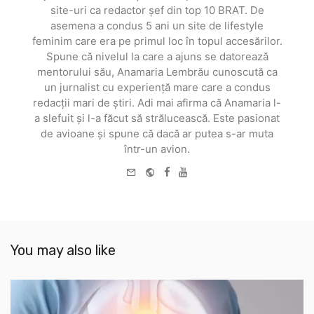
site-uri ca redactor șef din top 10 BRAT. De
asemena a condus 5 ani un site de lifestyle
feminim care era pe primul loc în topul accesărilor.
Spune că nivelul la care a ajuns se datorează
mentorului său, Anamaria Lembrău cunoscută ca
un jurnalist cu experiență mare care a condus
redacții mari de știri. Adi mai afirma că Anamaria l-
a slefuit și l-a făcut să strălucească. Este pasionat
de avioane și spune că dacă ar putea s-ar muta
într-un avion.
e-
Website
Facebook
Youtube
mail
You may also like