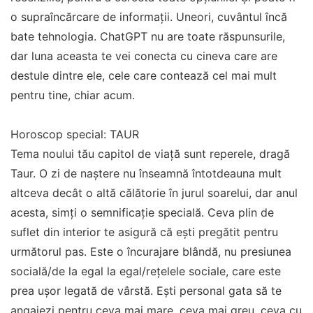
o supraîncărcare de informații. Uneori, cuvântul încă
bate tehnologia. ChatGPT nu are toate răspunsurile,
dar luna aceasta te vei conecta cu cineva care are
destule dintre ele, cele care contează cel mai mult
pentru tine, chiar acum.
Horoscop special: TAUR
Tema noului tău capitol de viață sunt reperele, dragă
Taur. O zi de naștere nu înseamnă întotdeauna mult
altceva decât o altă călătorie în jurul soarelui, dar anul
acesta, simți o semnificație specială. Ceva plin de
suflet din interior te asigură că ești pregătit pentru
următorul pas. Este o încurajare blândă, nu presiunea
socială/de la egal la egal/rețelele sociale, care este
prea ușor legată de vârstă. Ești personal gata să te
angajezi pentru ceva mai mare, ceva mai greu, ceva cu