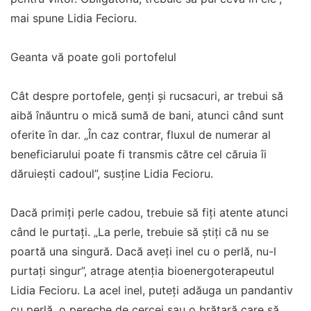
mai spune Lidia Fecioru.
Geanta vă poate goli portofelul
Cât despre portofele, genţi şi rucsacuri, ar trebui să
aibă înăuntru o mică sumă de bani, atunci când sunt
oferite în dar. „În caz contrar, fluxul de numerar al
beneficiarului poate fi transmis către cel căruia îi
dăruieşti cadoul”, susţine Lidia Fecioru.
Dacă primiţi perle cadou, trebuie să fiţi atente atunci
când le purtaţi. „La perle, trebuie să ştiţi că nu se
poartă una singură. Dacă aveţi inel cu o perlă, nu-l
purtaţi singur”, atrage atenţia bioenergoterapeutul
Lidia Fecioru. La acel inel, puteţi adăuga un pandantiv
cu perlă, o pereche de cercei sau o brăţară care să