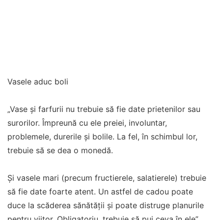
Vasele aduc boli
„Vase şi farfurii nu trebuie să fie date prietenilor sau
surorilor. Împreună cu ele preiei, involuntar,
problemele, durerile şi bolile. La fel, în schimbul lor,
trebuie să se dea o monedă.
Şi vasele mari (precum fructierele, salatierele) trebuie
să fie date foarte atent. Un astfel de cadou poate
duce la scăderea sănătăţii şi poate distruge planurile
pentru viitor. Obligatoriu, trebuie să pui ceva în ele”,