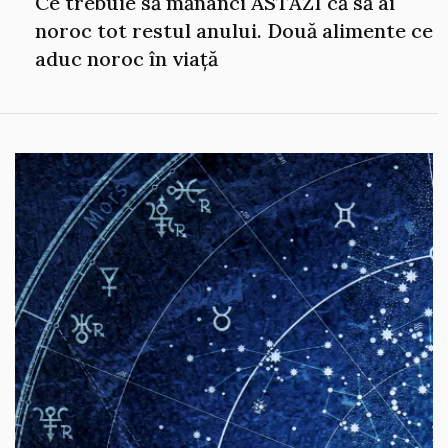
Ce trebuie să mănânci ASTĂZI că să ai
noroc tot restul anului. Două alimente ce
aduc noroc în viață