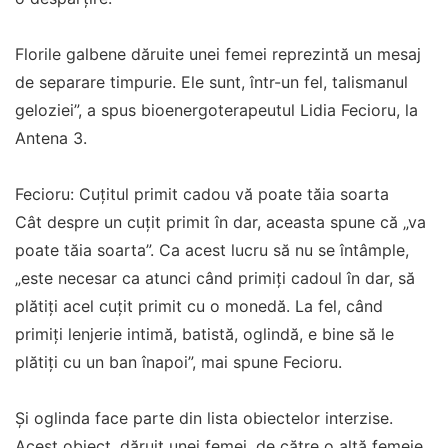
Florile galbene dăruite unei femei reprezintă un mesaj
de separare timpurie. Ele sunt, într-un fel, talismanul
geloziei”, a spus bioenergoterapeutul Lidia Fecioru, la
Antena 3.
Fecioru: Cuţitul primit cadou vă poate tăia soarta
Cât despre un cuţit primit în dar, aceasta spune că „va
poate tăia soarta”. Ca acest lucru să nu se întâmple,
„este necesar ca atunci când primiţi cadoul în dar, să
plătiţi acel cuţit primit cu o monedă. La fel, când
primiţi lenjerie intimă, batistă, oglindă, e bine să le
plătiţi cu un ban înapoi”, mai spune Fecioru.
Şi oglinda face parte din lista obiectelor interzise.
Acest obiect, dăruit unei femei, de către o altă femeie,