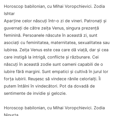
Horoscop babilonian, cu Mihai Voropchievici. Zodia
Ishtar
Aparține celor născuți într-o zi de vineri. Patronați și
guvernați de către zeița Venus, singura prezență
feminină. Persoanele născute în această zi, sunt
asociați cu feminitatea, maternitatea, sexualitatea sau
iubirea. Zeița Venus este cea care dă viață, dar și cea
care instigă la intrigă, conflicte și răzbunare. Cei
născuți în această zodie sunt oameni capabili de o
iubire fără margini. Sunt empatici și cultivă în jurul lor
forța iubirii. Reușesc să vindece rănile celorlalți. Îi
putem întâlni în vindecători. Pot da dovadă de
sentimente de invidie și gelozie.
Horoscop babilonian, cu Mihai Voropchievici. Zodia
Ninurta