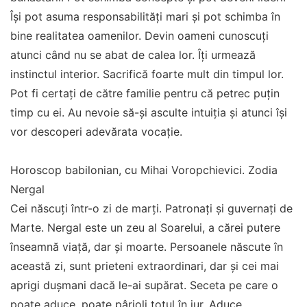
Își pot asuma responsabilități mari și pot schimba în
bine realitatea oamenilor. Devin oameni cunoscuți
atunci când nu se abat de calea lor. Îți urmează
instinctul interior. Sacrifică foarte mult din timpul lor.
Pot fi certați de către familie pentru că petrec puțin
timp cu ei. Au nevoie să-și asculte intuiția și atunci își
vor descoperi adevărata vocație.
Horoscop babilonian, cu Mihai Voropchievici. Zodia
Nergal
Cei născuți într-o zi de marți. Patronați și guvernați de
Marte. Nergal este un zeu al Soarelui, a cărei putere
înseamnă viață, dar și moarte. Persoanele născute în
această zi, sunt prieteni extraordinari, dar și cei mai
aprigi dușmani dacă le-ai supărat. Seceta pe care o
poate aduce, poate pârjoli totul în jur. Aduce