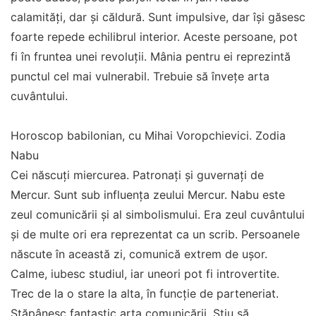
calamități, dar și căldură. Sunt impulsive, dar își găsesc
foarte repede echilibrul interior. Aceste persoane, pot
fi în fruntea unei revoluții. Mânia pentru ei reprezintă
punctul cel mai vulnerabil. Trebuie să învețe arta
cuvântului.
Horoscop babilonian, cu Mihai Voropchievici. Zodia
Nabu
Cei născuți miercurea. Patronați și guvernați de
Mercur. Sunt sub influența zeului Mercur. Nabu este
zeul comunicării și al simbolismului. Era zeul cuvântului
și de multe ori era reprezentat ca un scrib. Persoanele
născute în această zi, comunică extrem de ușor.
Calme, iubesc studiul, iar uneori pot fi introvertite.
Trec de la o stare la alta, în funcție de parteneriat.
Stăpânesc fantastic arta comunicării. Știu să