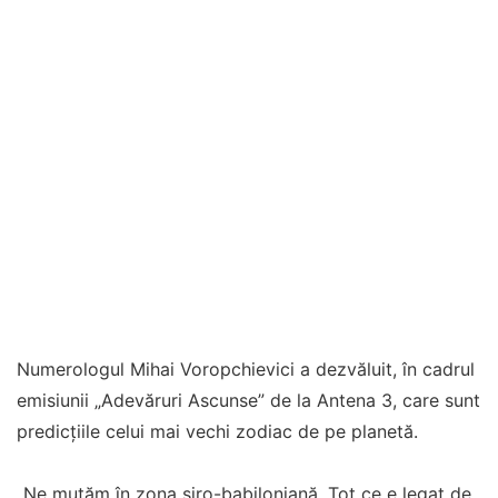
Numerologul Mihai Voropchievici a dezvăluit, în cadrul
emisiunii „Adevăruri Ascunse” de la Antena 3, care sunt
predicțiile celui mai vechi zodiac de pe planetă.
„Ne mutăm în zona siro-babiloniană. Tot ce e legat de