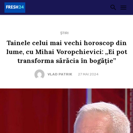
ȘTIRI
Tainele celui mai vechi horoscop din
lume, cu Mihai Voropchievici: „Ei pot
transforma sărăcia în bogăție”
VLAD PATRIK
27 MAI 2024