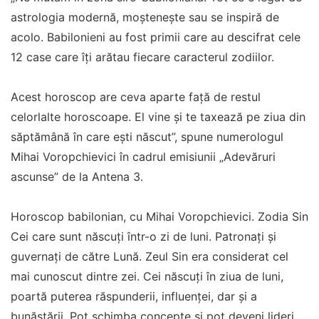
astrologia modernă, moștenește sau se inspiră de
acolo. Babilonieni au fost primii care au descifrat cele
12 case care îți arătau fiecare caracterul zodiilor.
Acest horoscop are ceva aparte față de restul
celorlalte horoscoape. El vine și te taxează pe ziua din
săptămână în care ești născut”, spune numerologul
Mihai Voropchievici în cadrul emisiunii „Adevăruri
ascunse” de la Antena 3.
Horoscop babilonian, cu Mihai Voropchievici. Zodia Sin
Cei care sunt născuți într-o zi de luni. Patronați și
guvernați de către Lună. Zeul Sin era considerat cel
mai cunoscut dintre zei. Cei născuți în ziua de luni,
poartă puterea răspunderii, influenței, dar și a
bunăstării. Pot schimba concepte și pot deveni lideri.