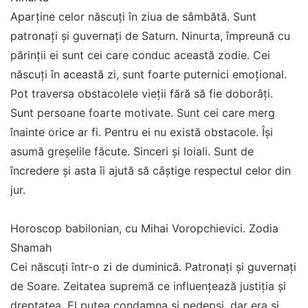
Aparține celor născuți în ziua de sâmbătă. Sunt
patronați și guvernați de Saturn. Ninurta, împreună cu
părinții ei sunt cei care conduc această zodie. Cei
născuți în această zi, sunt foarte puternici emoțional.
Pot traversa obstacolele vieții fără să fie doborâți.
Sunt persoane foarte motivate. Sunt cei care merg
înainte orice ar fi. Pentru ei nu există obstacole. Își
asumă greșelile făcute. Sinceri și loiali. Sunt de
încredere și asta îi ajută să câștige respectul celor din
jur.
Horoscop babilonian, cu Mihai Voropchievici. Zodia
Shamah
Cei născuți într-o zi de duminică. Patronați și guvernați
de Soare. Zeitatea supremă ce influențează justiția și
dreptatea. El putea condamna și pedepsi, dar era și