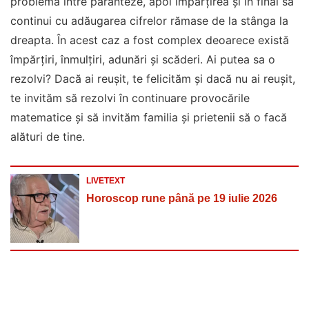
problema între paranteze, apoi împărțirea și în final să
continui cu adăugarea cifrelor rămase de la stânga la
dreapta. În acest caz a fost complex deoarece există
împărțiri, înmulțiri, adunări și scăderi. Ai putea sa o
rezolvi? Dacă ai reușit, te felicităm și dacă nu ai reușit,
te invităm să rezolvi în continuare provocările
matematice și să invităm familia și prietenii să o facă
alături de tine.
LIVETEXT
Horoscop rune până pe 19 iulie 2026