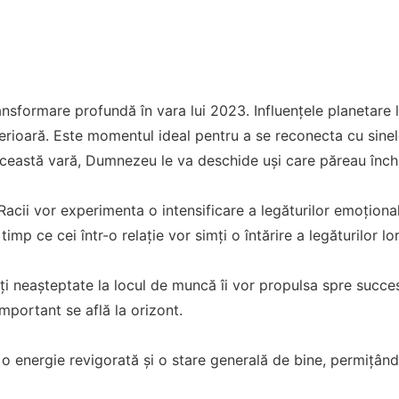
ransformare profundă în vara lui 2023. Influențele planetare
erioară. Este momentul ideal pentru a se reconecta cu sinele
 această vară, Dumnezeu le va deschide uși care păreau înc
 Racii vor experimenta o intensificare a legăturilor emoțional
timp ce cei într-o relație vor simți o întărire a legăturilor lor
ți neașteptate la locul de muncă îi vor propulsa spre succes
important se află la orizont.
 o energie revigorată și o stare generală de bine, permițând