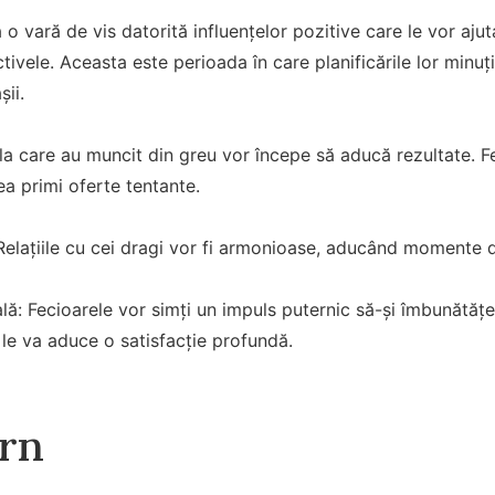
 o vară de vis datorită influențelor pozitive care le vor ajut
tivele. Aceasta este perioada în care planificările lor minuț
șii.
 la care au muncit din greu vor începe să aducă rezultate. F
ea primi oferte tentante.
: Relațiile cu cei dragi vor fi armonioase, aducând momente d
ă: Fecioarele vor simți un impuls puternic să-și îmbunătățeas
e le va aduce o satisfacție profundă.
rn