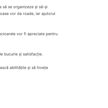
a să se organizeze și să-și
ioase vor da roade, iar ajutorul
ecioarele vor fi apreciate pentru
e bucurie și satisfacție.
că abilitățile și să învețe