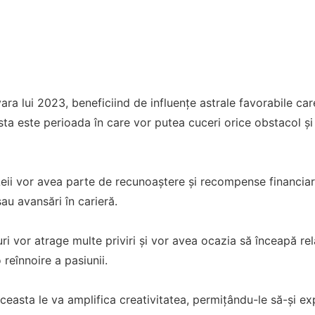
 vara lui 2023, beneficiind de influențe astrale favorabile ca
a este perioada în care vor putea cuceri orice obstacol și
 Leii vor avea parte de recunoaștere și recompense financia
sau avansări în carieră.
ri vor atrage multe priviri și vor avea ocazia să înceapă rela
o reînnoire a pasiunii.
aceasta le va amplifica creativitatea, permițându-le să-și ex