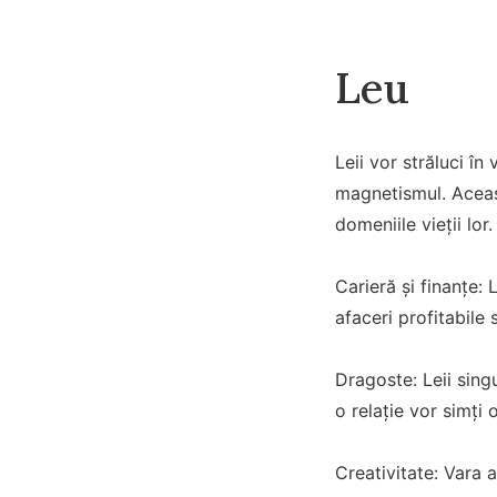
Leu
Leii vor străluci în
magnetismul. Aceast
domeniile vieții lor.
Carieră și finanțe:
afaceri profitabile 
Dragoste: Leii singu
o relație vor simți 
Creativitate: Vara 