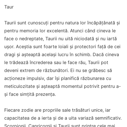
Taur
Taurii sunt cunoscuți pentru natura lor încăpățânată și
pentru memoria lor excelentă. Atunci când cineva le
face o nedreptate, Taurii nu uită niciodată și nu iartă
ușor. Aceștia sunt foarte loiali și protectori față de cei
dragi și așteaptă același lucru în schimb. Dacă cineva
le trădează încrederea sau le face rău, Taurii pot
deveni extrem de răzbunători. Ei nu se grăbesc să
acționeze impulsiv, dar își planifică răzbunarea cu
meticulozitate și așteaptă momentul potrivit pentru a-
și face simțită prezența.
Fiecare zodie are propriile sale trăsături unice, iar
capacitatea de a ierta și de a uita variază semnificativ.
Scorpionii, Capricornii și Taurii sunt printre cele mai