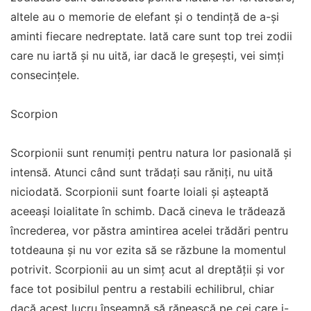
altele au o memorie de elefant și o tendință de a-și
aminti fiecare nedreptate. Iată care sunt top trei zodii
care nu iartă și nu uită, iar dacă le greșești, vei simți
consecințele.
Scorpion
Scorpionii sunt renumiți pentru natura lor pasională și
intensă. Atunci când sunt trădați sau răniți, nu uită
niciodată. Scorpionii sunt foarte loiali și așteaptă
aceeași loialitate în schimb. Dacă cineva le trădează
încrederea, vor păstra amintirea acelei trădări pentru
totdeauna și nu vor ezita să se răzbune la momentul
potrivit. Scorpionii au un simț acut al dreptății și vor
face tot posibilul pentru a restabili echilibrul, chiar
dacă acest lucru înseamnă să rănească pe cei care i-