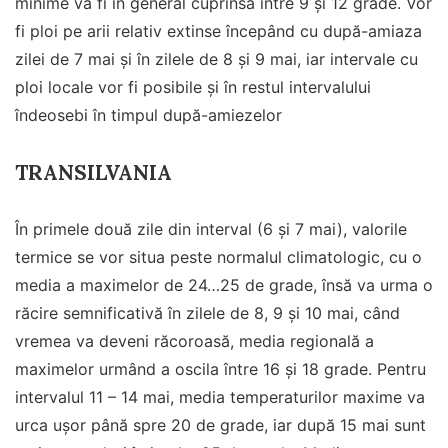
minime va fi în general cuprinsă între 9 și 12 grade. Vor
fi ploi pe arii relativ extinse începând cu după-amiaza
zilei de 7 mai și în zilele de 8 și 9 mai, iar intervale cu
ploi locale vor fi posibile și în restul intervalului
îndeosebi în timpul după-amiezelor
TRANSILVANIA
În primele două zile din interval (6 și 7 mai), valorile
termice se vor situa peste normalul climatologic, cu o
media a maximelor de 24…25 de grade, însă va urma o
răcire semnificativă în zilele de 8, 9 și 10 mai, când
vremea va deveni răcoroasă, media regională a
maximelor urmând a oscila între 16 și 18 grade. Pentru
intervalul 11 – 14 mai, media temperaturilor maxime va
urca ușor până spre 20 de grade, iar după 15 mai sunt