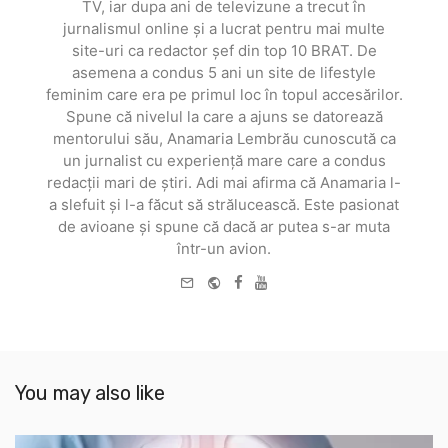
TV, iar dupa ani de televizune a trecut în
jurnalismul online și a lucrat pentru mai multe
site-uri ca redactor șef din top 10 BRAT. De
asemena a condus 5 ani un site de lifestyle
feminim care era pe primul loc în topul accesărilor.
Spune că nivelul la care a ajuns se datorează
mentorului său, Anamaria Lembrău cunoscută ca
un jurnalist cu experiență mare care a condus
redacții mari de știri. Adi mai afirma că Anamaria l-
a slefuit și l-a făcut să strălucească. Este pasionat
de avioane și spune că dacă ar putea s-ar muta
într-un avion.
e-
Website
Facebook
Youtube
mail
You may also like