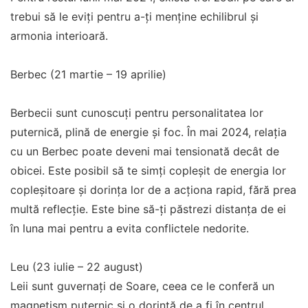
trebui să le eviți pentru a-ți menține echilibrul și
armonia interioară.
Berbec (21 martie – 19 aprilie)
Berbecii sunt cunoscuți pentru personalitatea lor
puternică, plină de energie și foc. În mai 2024, relația
cu un Berbec poate deveni mai tensionată decât de
obicei. Este posibil să te simți copleșit de energia lor
copleșitoare și dorința lor de a acționa rapid, fără prea
multă reflecție. Este bine să-ți păstrezi distanța de ei
în luna mai pentru a evita conflictele nedorite.
Leu (23 iulie – 22 august)
Leii sunt guvernați de Soare, ceea ce le conferă un
magnetism puternic și o dorință de a fi în centrul