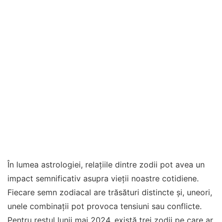
În lumea astrologiei, relațiile dintre zodii pot avea un
impact semnificativ asupra vieții noastre cotidiene.
Fiecare semn zodiacal are trăsături distincte și, uneori,
unele combinații pot provoca tensiuni sau conflicte.
Pentru restul lunii mai 2024, există trei zodii pe care ar