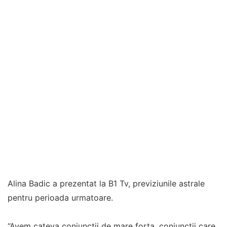
Alina Badic a prezentat la B1 Tv, previziunile astrale
pentru perioada urmatoare.
“Avem cateva conjunctii de mare forta, conjunctii care