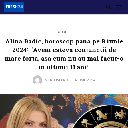
ȘTIRI
Alina Badic, horoscop pana pe 9 iunie
2024: “Avem cateva conjunctii de
mare forta, asa cum nu au mai facut-o
in ultimii 11 ani”
VLAD PATRIK
4 IUNIE 2024