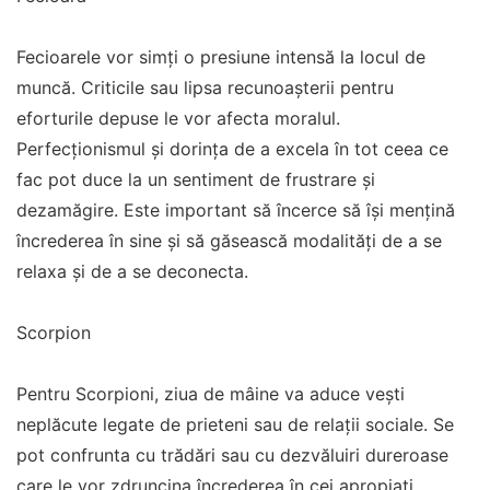
Fecioarele vor simți o presiune intensă la locul de
muncă. Criticile sau lipsa recunoașterii pentru
eforturile depuse le vor afecta moralul.
Perfecționismul și dorința de a excela în tot ceea ce
fac pot duce la un sentiment de frustrare și
dezamăgire. Este important să încerce să își mențină
încrederea în sine și să găsească modalități de a se
relaxa și de a se deconecta.
Scorpion
Pentru Scorpioni, ziua de mâine va aduce vești
neplăcute legate de prieteni sau de relații sociale. Se
pot confrunta cu trădări sau cu dezvăluiri dureroase
care le vor zdruncina încrederea în cei apropiați.