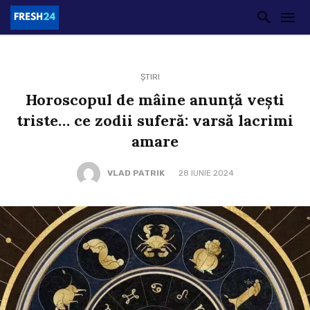
ȘTIRI
Horoscopul de mâine anunță vești
triste… ce zodii suferă: varsă lacrimi
amare
VLAD PATRIK
28 IUNIE 2024