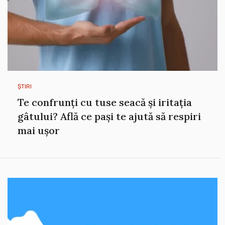
ȘTIRI
Te confrunți cu tuse seacă și iritația
gâtului? Află ce pași te ajută să respiri
mai ușor