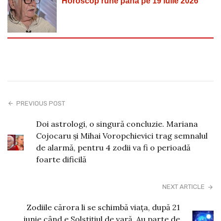
Horoscop rune până pe 19 iulie 2026
PREVIOUS POST
Doi astrologi, o singură concluzie. Mariana
Cojocaru și Mihai Voropchievici trag semnalul
de alarmă, pentru 4 zodii va fi o perioadă
foarte dificilă
NEXT ARTICLE
Zodiile cărora li se schimbă viața, după 21
iunie când e Solstițiul de vară. Au parte de