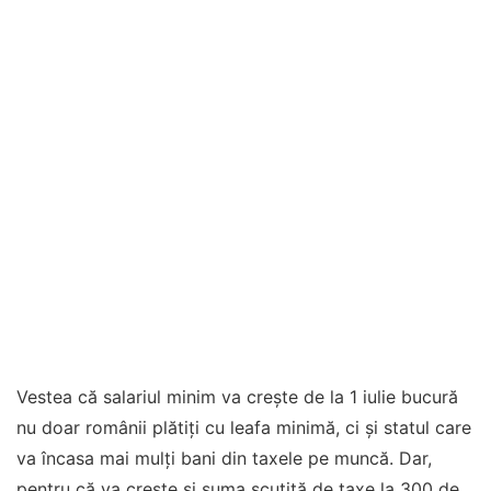
Vestea că salariul minim va crește de la 1 iulie bucură
nu doar românii plătiți cu leafa minimă, ci și statul care
va încasa mai mulți bani din taxele pe muncă. Dar,
pentru că va crește și suma scutită de taxe la 300 de