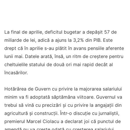
La final de aprilie, deficitul bugetar a depășit 57 de
miliarde de lei, adică a ajuns la 3,2% din PIB. Este
drept că în aprilie s-au plătit în avans pensiile aferente
lunii mai. Datele arată, însă, un ritm de creștere pentru
cheltuielile statului de două ori mai rapid decât al
încasărilor.
Hotărârea de Guvern cu privire la majorarea salariului
minim va fi adoptată săptămâna viitoare. Guvernul va
trebui să vină cu precizări și cu privire la angajații din
agricultură și construcții. Într-o discuție cu jurnaliștii,
premierul Marcel Ciolacu a declarat joi că punctul de
amendă nu va crește odată cu creșterea salariului