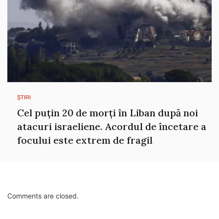
ȘTIRI
Cel puțin 20 de morți în Liban după noi
atacuri israeliene. Acordul de încetare a
focului este extrem de fragil
Comments are closed.