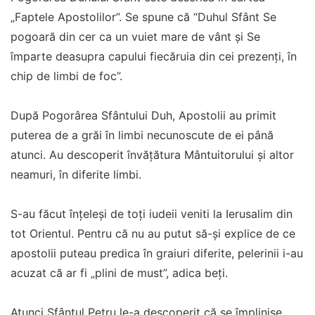
„Faptele Apostolilor”. Se spune că “Duhul Sfânt Se
pogoară din cer ca un vuiet mare de vânt şi Se
împarte deasupra capului fiecăruia din cei prezenţi, în
chip de limbi de foc”.
După Pogorârea Sfântului Duh, Apostolii au primit
puterea de a grăi în limbi necunoscute de ei până
atunci. Au descoperit învăţătura Mântuitorului şi altor
neamuri, în diferite limbi.
S-au făcut înţeleşi de toţi iudeii veniti la Ierusalim din
tot Orientul. Pentru că nu au putut să-şi explice de ce
apostolii puteau predica în graiuri diferite, pelerinii i-au
acuzat că ar fi „plini de must”, adica beţi.
Atunci Sfântul Petru le-a descoperit că se împlinise