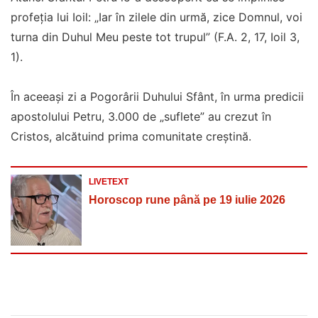
profeţia lui Ioil: „Iar în zilele din urmă, zice Domnul, voi
turna din Duhul Meu peste tot trupul” (F.A. 2, 17, Ioil 3,
1).
În aceeaşi zi a Pogorârii Duhului Sfânt, în urma predicii
apostolului Petru, 3.000 de „suflete” au crezut în
Cristos, alcătuind prima comunitate creştină.
LIVETEXT
Horoscop rune până pe 19 iulie 2026