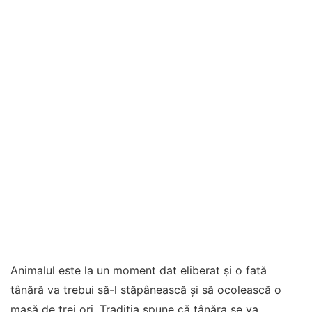
Animalul este la un moment dat eliberat şi o fată
tânără va trebui să-l stăpânească și să ocolească o
masă de trei ori. Tradiția spune că tânăra se va