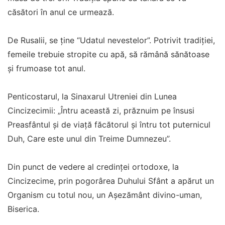
căsători în anul ce urmează.
De Rusalii, se ţine “Udatul nevestelor”. Potrivit tradiţiei,
femeile trebuie stropite cu apă, să rămână sănătoase
şi frumoase tot anul.
Penticostarul, la Sinaxarul Utreniei din Lunea
Cincizecimii: „Întru această zi, prăznuim pe însusi
Preasfântul şi de viaţă făcătorul şi întru tot puternicul
Duh, Care este unul din Treime Dumnezeu”.
Din punct de vedere al credinței ortodoxe, la
Cincizecime, prin pogorârea Duhului Sfânt a apărut un
Organism cu totul nou, un Așezământ divino-uman,
Biserica.