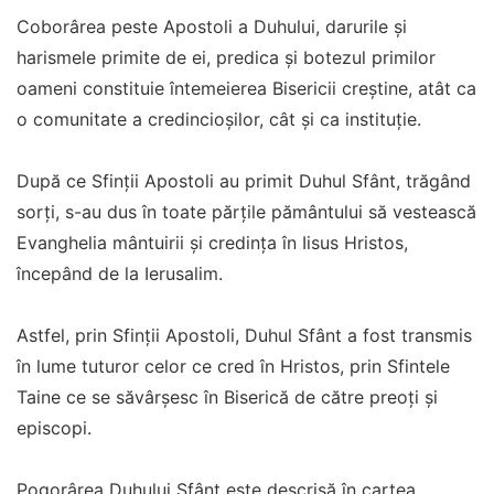
Coborârea peste Apostoli a Duhului, darurile și
harismele primite de ei, predica și botezul primilor
oameni constituie întemeierea Bisericii creștine, atât ca
o comunitate a credincioșilor, cât și ca instituție.
După ce Sfinții Apostoli au primit Duhul Sfânt, trăgând
sorți, s-au dus în toate părțile pământului să vestească
Evanghelia mântuirii și credința în Iisus Hristos,
începând de la Ierusalim.
Astfel, prin Sfinții Apostoli, Duhul Sfânt a fost transmis
în lume tuturor celor ce cred în Hristos, prin Sfintele
Taine ce se săvârșesc în Biserică de către preoți și
episcopi.
Pogorârea Duhului Sfânt este descrisă în cartea