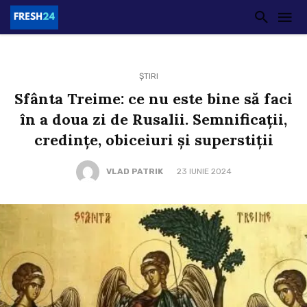
ȘTIRI
Sfânta Treime: ce nu este bine să faci
în a doua zi de Rusalii. Semnificații,
credinţe, obiceiuri şi superstiţii
VLAD PATRIK
23 IUNIE 2024