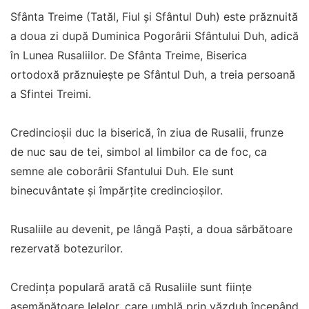
Sfânta Treime (Tatăl, Fiul şi Sfântul Duh) este prăznuită
a doua zi după Duminica Pogorârii Sfântului Duh, adică
în Lunea Rusaliilor. De Sfânta Treime, Biserica
ortodoxă prăznuieşte pe Sfântul Duh, a treia persoană
a Sfintei Treimi.
Credincioşii duc la biserică, în ziua de Rusalii, frunze
de nuc sau de tei, simbol al limbilor ca de foc, ca
semne ale coborârii Sfantului Duh. Ele sunt
binecuvântate şi împărţite credincioşilor.
Rusaliile au devenit, pe lângă Paşti, a doua sărbătoare
rezervată botezurilor.
Credinţa populară arată că Rusaliile sunt fiinţe
asemănătoare Ielelor, care umblă prin văzduh începând