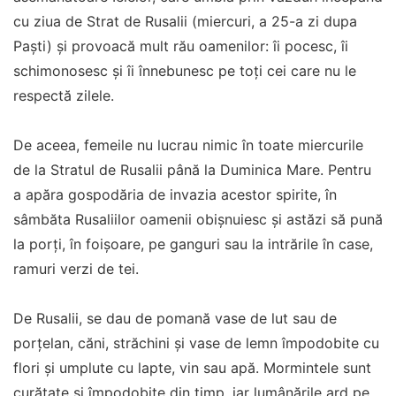
cu ziua de Strat de Rusalii (miercuri, a 25-a zi dupa
Paşti) şi provoacă mult rău oamenilor: îi pocesc, îi
schimonosesc şi îi înnebunesc pe toţi cei care nu le
respectă zilele.
De aceea, femeile nu lucrau nimic în toate miercurile
de la Stratul de Rusalii până la Duminica Mare. Pentru
a apăra gospodăria de invazia acestor spirite, în
sâmbăta Rusaliilor oamenii obişnuiesc şi astăzi să pună
la porţi, în foişoare, pe ganguri sau la intrările în case,
ramuri verzi de tei.
De Rusalii, se dau de pomană vase de lut sau de
porţelan, căni, străchini şi vase de lemn împodobite cu
flori şi umplute cu lapte, vin sau apă. Mormintele sunt
curăţate şi împodobite din timp, iar lumânările ard pe