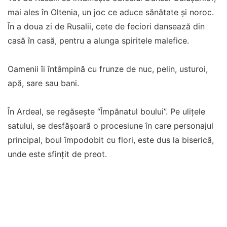
mai ales în Oltenia, un joc ce aduce sănătate şi noroc.
În a doua zi de Rusalii, cete de feciori dansează din
casă în casă, pentru a alunga spiritele malefice.
Oamenii îi întâmpină cu frunze de nuc, pelin, usturoi,
apă, sare sau bani.
În Ardeal, se regăseşte “Împănatul boului”. Pe uliţele
satului, se desfăşoară o procesiune în care personajul
principal, boul împodobit cu flori, este dus la biserică,
unde este sfinţit de preot.