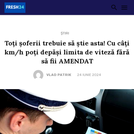
ȘTIRI
Toți șoferii trebuie să știe asta! Cu câți
km/h poți depăși limita de viteză fără
să fii AMENDAT
VLAD PATRIK
24 IUNIE 2024