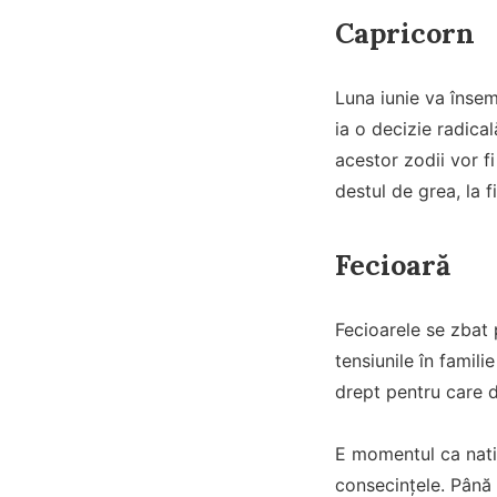
Capricorn
Luna iunie va însem
ia o decizie radica
acestor zodii vor f
destul de grea, la f
Fecioară
Fecioarele se zbat 
tensiunile în famili
drept pentru care d
E momentul ca nativi
consecințele. Până l