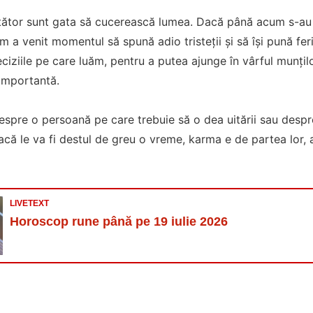
etător sunt gata să cucerească lumea. Dacă până acum s-a
m a venit momentul să spună adio tristeții și să își pună fer
ciziile pe care luăm, pentru a putea ajunge în vârful munțilo
importantă.
espre o persoană pe care trebuie să o dea uitării sau despr
acă le va fi destul de greu o vreme, karma e de partea lor, 
LIVETEXT
Horoscop rune până pe 19 iulie 2026