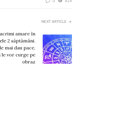
0
424
NEXT ARTICLE
lacrimi amare în
le 2 săptămâni.
le mai dau pace,
i le vor curge pe
obraz