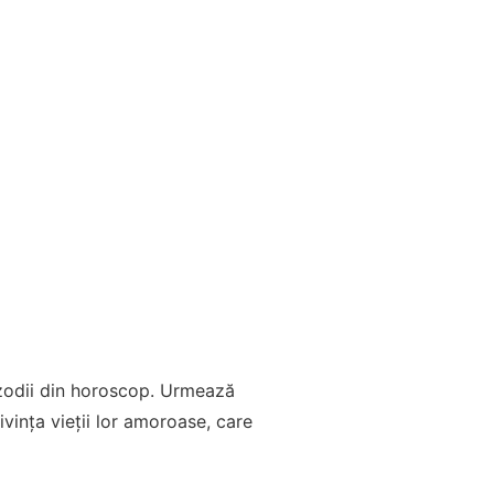
e zodii din horoscop. Urmează
ivința vieții lor amoroase, care