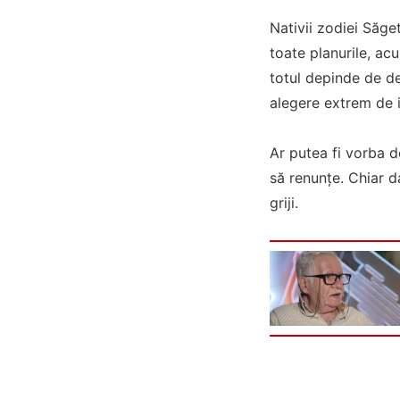
Nativii zodiei Săg
toate planurile, acu
totul depinde de de
alegere extrem de 
Ar putea fi vorba d
să renunțe. Chiar d
griji.