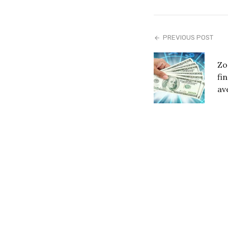
PREVIOUS POST
Zo
fin
av