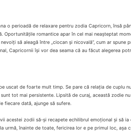
na o perioadă de relaxare pentru zodia Capricorn, însă pân
lă. Oportunitățile romantice apar în cel mai neașteptat mome
i nevoiți să aleagă între „ciocan și nicovală”, cum ar spune 
inal, Capricornii își vor dea seama că au făcut alegerea potr
pe uscat de foarte mult timp. Se pare că relația de cuplu n
e sunt tot mai persistente. Lipsită de curaj, această zodie nu 
e fiecare dată, ajunge să sufere.
i acestei zodii să-și recapete echilibrul emoțional și să ia o
a urmă, înainte de toate, fericirea lor e pe primul loc, așa c