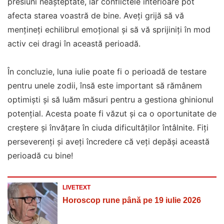
presiuni neașteptate, iar conflictele interioare pot
afecta starea voastră de bine. Aveți grijă să vă
mențineți echilibrul emoțional și să vă sprijiniți în mod
activ cei dragi în această perioadă.
În concluzie, luna iulie poate fi o perioadă de testare
pentru unele zodii, însă este important să rămânem
optimiști și să luăm măsuri pentru a gestiona ghinionul
potențial. Acesta poate fi văzut și ca o oportunitate de
creștere și învățare în ciuda dificultăților întâlnite. Fiți
perseverenți și aveți încredere că veți depăși această
perioadă cu bine!
LIVETEXT
Horoscop rune până pe 19 iulie 2026