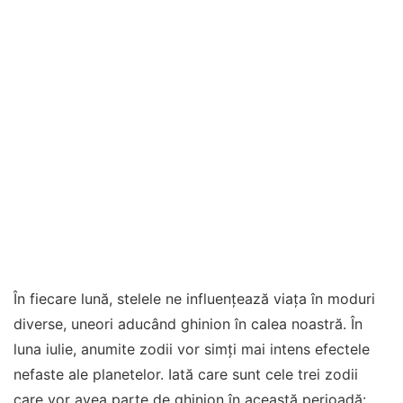
În fiecare lună, stelele ne influențează viața în moduri
diverse, uneori aducând ghinion în calea noastră. În
luna iulie, anumite zodii vor simți mai intens efectele
nefaste ale planetelor. Iată care sunt cele trei zodii
care vor avea parte de ghinion în această perioadă: