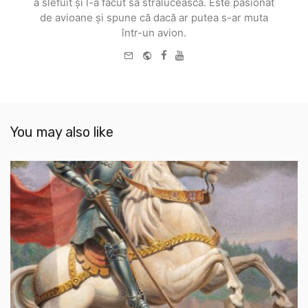
a slefuit și l-a făcut să strălucească. Este pasionat
de avioane și spune că dacă ar putea s-ar muta
într-un avion.
e-
Website
Facebook
Youtube
mail
You may also like