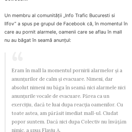
Un membru al comunității „Info Trafic Bucuresti si
Ilfov” a spus pe grupul de Facebook că, în momentul în
care au pornit alarmele, oamenii care se aflau în mall
nu au băgat în seamă anunțul:
Eram în mall la momentul pornirii alarmelor și a
anunțurilor de calm și evacuare. Nimeni, dar
absolut nimeni nu băga în seamă nici alarmele nici
anunțurile vocale de evacuare. Părea ca un
exercițiu, dacă te luai dupa reacția oamenilor. Cu
toate astea, am părăsit imediat mall-ul. Ciudat
popor suntem. Dacă nici dupa Colectiv nu învățăm
nimic, a spus Flaviu A.