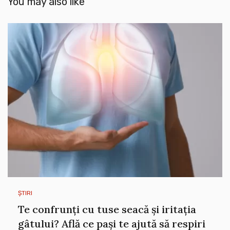
You may also like
ȘTIRI
Te confrunți cu tuse seacă și iritația
gâtului? Află ce pași te ajută să respiri