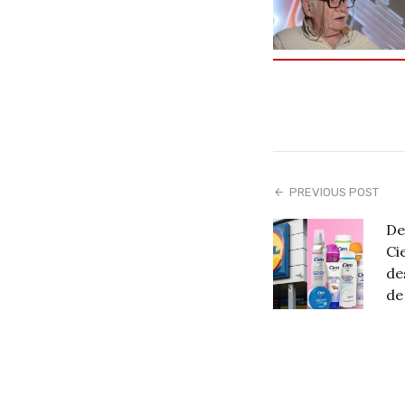
PREVIOUS POST
De
Ci
de
de