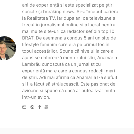
ani de experiență și este specializat pe știri
sociale și breaking news. Și-a început cariera
la Realitatea TV, iar dupa ani de televizune a
trecut în jurnalismul online și a lucrat pentru
mai multe site-uri ca redactor șef din top 10
BRAT. De asemena a condus 5 ani un site de
lifestyle feminim care era pe primul loc în
topul accesărilor. Spune că nivelul la care a
ajuns se datorează mentorului său, Anamaria
Lembrău cunoscută ca un jurnalist cu
experiență mare care a condus redacții mari
de știri. Adi mai afirma că Anamaria l-a slefuit
și l-a făcut să strălucească. Este pasionat de
avioane și spune că dacă ar putea s-ar muta
într-un avion.
e-
Website
Facebook
Youtube
mail