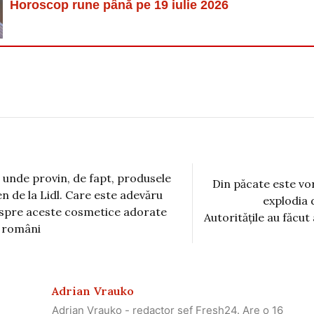
Horoscop rune până pe 19 iulie 2026
 unde provin, de fapt, produsele
Din păcate este vor
en de la Lidl. Care este adevăru
explodia
spre aceste cosmetice adorate
Autoritățile au făcu
 români
Adrian Vrauko
Adrian Vrauko - redactor șef Fresh24. Are o 16