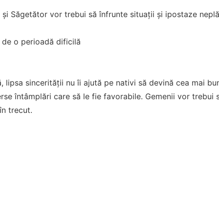
și Săgetător vor trebui să înfrunte situații și ipostaze nepl
 de o perioadă dificilă
 lipsa sincerității nu îi ajută pe nativi să devină cea mai bun
rse întâmplări care să le fie favorabile. Gemenii vor trebui 
în trecut.