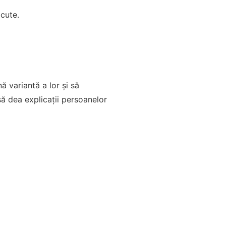
ăcute.
ă variantă a lor și să
să dea explicații persoanelor