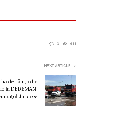
0
411
NEXT ARTICLE
ba de răniții din
 de la DEDEMAN.
t anunțul dureros