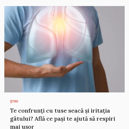
ȘTIRI
Te confrunți cu tuse seacă și iritația
gâtului? Află ce pași te ajută să respiri
mai ușor