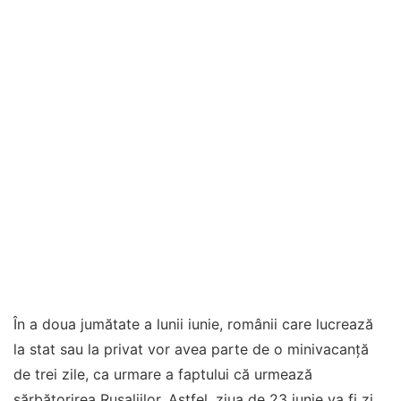
În a doua jumătate a lunii iunie, românii care lucrează
la stat sau la privat vor avea parte de o minivacanţă
de trei zile, ca urmare a faptului că urmează
sărbătorirea Rusaliilor. Astfel, ziua de 23 iunie va fi zi