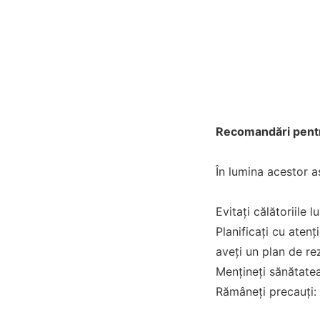
Recomandări pentru
În lumina acestor a
Evitați călătoriile
Planificați cu atenț
aveți un plan de re
Mențineți sănătatea:
Rămâneți precauți: E