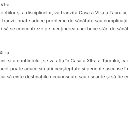
 VI-a
ricțiilor și a disciplinelor, va tranzita Casa a VI-a a Taurul
st tranzit poate aduce probleme de sănătate sau complicații î
ri să se concentreze pe menținerea unei bune stări de sănăt
XII-a
nii și a conflictului, se va afla în Casa a XII-a a Taurului, ca
ect poate aduce situații neașteptate și pericole ascunse în t
bui să evite destinațiile necunoscute sau riscante și să fie 