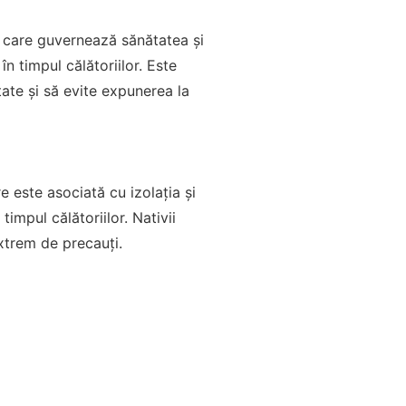
ui, care guvernează sănătatea și
n timpul călătoriilor. Este
ate și să evite expunerea la
re este asociată cu izolația și
impul călătoriilor. Nativii
extrem de precauți.