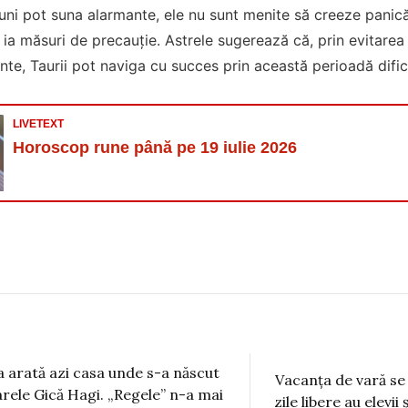
uni pot suna alarmante, ele nu sunt menite să creeze panică, 
 ia măsuri de precauție. Astrele sugerează că, prin evitarea 
ente, Taurii pot naviga cu succes prin această perioadă difici
LIVETEXT
Horoscop rune până pe 19 iulie 2026
a arată azi casa unde s-a născut
Vacanța de vară se
rele Gică Hagi. „Regele” n-a mai
zile libere au elevii