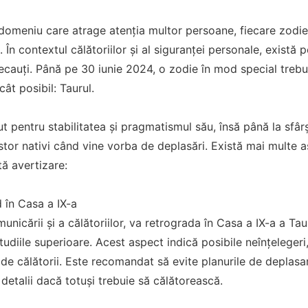
domeniu care atrage atenția multor persoane, fiecare zodie 
. În contextul călătoriilor și al siguranței personale, există 
recauți. Până pe 30 iunie 2024, o zodie în mod special trebu
cât posibil: Taurul.
 pentru stabilitatea și pragmatismul său, însă până la sfârși
tor nativi când vine vorba de deplasări. Există mai multe 
tă avertizare:
 în Casa a IX-a
unicării și a călătoriilor, va retrograda în Casa a IX-a a Tau
 studiile superioare. Acest aspect indică posibile neînțelegeri,
de călătorii. Este recomandat să evite planurile de deplasare
 detalii dacă totuși trebuie să călătorească.