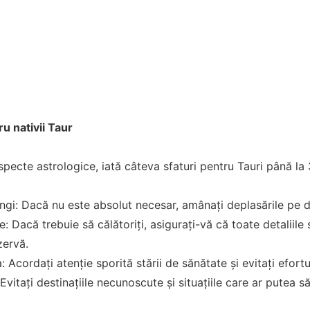
 nativii Taur
specte astrologice, iată câteva sfaturi pentru Tauri până la
 lungi: Dacă nu este absolut necesar, amânați deplasările pe d
ie: Dacă trebuie să călătoriți, asigurați-vă că toate detaliile
zervă.
 Acordați atenție sporită stării de sănătate și evitați efortu
vitați destinațiile necunoscute și situațiile care ar putea s