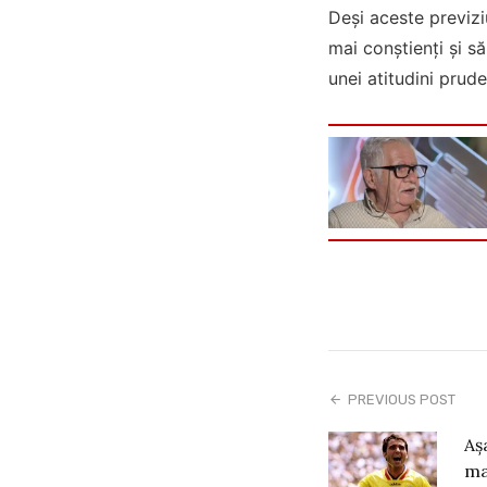
Deși aceste previzi
mai conștienți și să
unei atitudini prud
PREVIOUS POST
Aș
ma