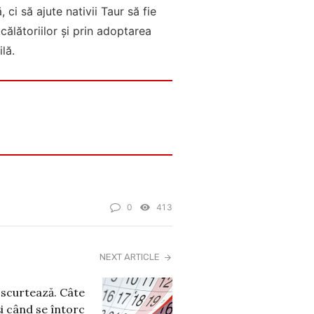
ci să ajute nativii Taur să fie
călătoriilor și prin adoptarea
lă.
0
413
NEXT ARTICLE
 scurtează. Câte
 și când se întorc