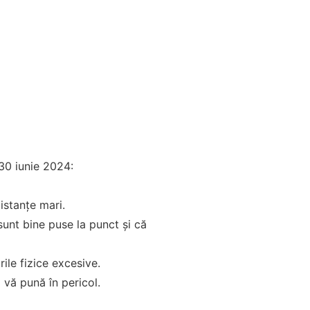
 30 iunie 2024:
istanțe mari.
 sunt bine puse la punct și că
rile fizice excesive.
ă vă pună în pericol.