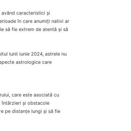
având caracteristici și
perioade în care anumiți nativi ar
ie să fie extrem de atentă și să
tul lunii iunie 2024, astrele nu
aspecte astrologice care
rului, care este asociată cu
 întârzieri și obstacole
 pe distanțe lungi și să fie