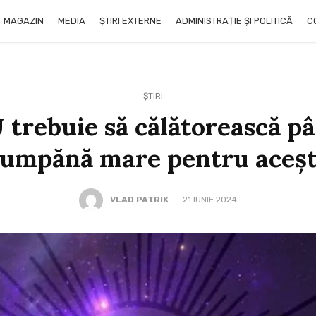
MAGAZIN
MEDIA
ȘTIRI EXTERNE
ADMINISTRAȚIE ȘI POLITICĂ
C
ȘTIRI
 trebuie să călătorească pâ
Cumpănă mare pentru acești
VLAD PATRIK
21 IUNIE 2024