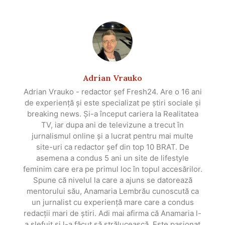
Adrian Vrauko
Adrian Vrauko - redactor șef Fresh24. Are o 16 ani
de experiență și este specializat pe știri sociale și
breaking news. Și-a început cariera la Realitatea
TV, iar dupa ani de televizune a trecut în
jurnalismul online și a lucrat pentru mai multe
site-uri ca redactor șef din top 10 BRAT. De
asemena a condus 5 ani un site de lifestyle
feminim care era pe primul loc în topul accesărilor.
Spune că nivelul la care a ajuns se datorează
mentorului său, Anamaria Lembrău cunoscută ca
un jurnalist cu experiență mare care a condus
redacții mari de știri. Adi mai afirma că Anamaria l-
a slefuit și l-a făcut să strălucească. Este pasionat