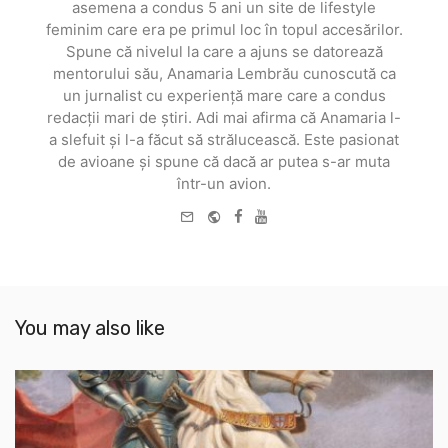
asemena a condus 5 ani un site de lifestyle
feminim care era pe primul loc în topul accesărilor.
Spune că nivelul la care a ajuns se datorează
mentorului său, Anamaria Lembrău cunoscută ca
un jurnalist cu experiență mare care a condus
redacții mari de știri. Adi mai afirma că Anamaria l-
a slefuit și l-a făcut să strălucească. Este pasionat
de avioane și spune că dacă ar putea s-ar muta
într-un avion.
e-
Website
Facebook
Youtube
mail
You may also like