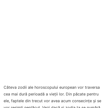
Câteva zodii ale horoscopului european vor traversa
cea mai dură perioadă a vieții lor. Din păcate pentru
ele, faptele din trecut vor avea acum consecințe și se
vor resimți neplăcut. Vezi dacă și zodia ta se numără