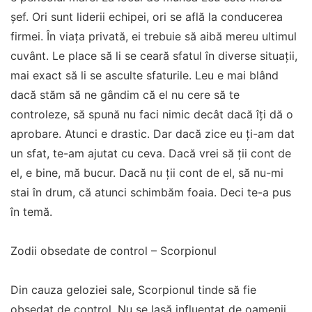
șef. Ori sunt liderii echipei, ori se află la conducerea
firmei. În viața privată, ei trebuie să aibă mereu ultimul
cuvânt. Le place să li se ceară sfatul în diverse situații,
mai exact să li se asculte sfaturile. Leu e mai blând
dacă stăm să ne gândim că el nu cere să te
controleze, să spună nu faci nimic decât dacă îți dă o
aprobare. Atunci e drastic. Dar dacă zice eu ţi-am dat
un sfat, te-am ajutat cu ceva. Dacă vrei să ții cont de
el, e bine, mă bucur. Dacă nu ții cont de el, să nu-mi
stai în drum, că atunci schimbăm foaia. Deci te-a pus
în temă.
Zodii obsedate de control – Scorpionul
Din cauza geloziei sale, Scorpionul tinde să fie
obsedat de control. Nu se lasă influențat de oamenii