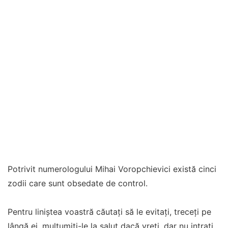
Potrivit numerologului Mihai Voropchievici există cinci
zodii care sunt obsedate de control.
Pentru liniștea voastră căutați să le evitați, treceți pe
lângă ei, mulțumiți-le la salut dacă vreți, dar nu intrați