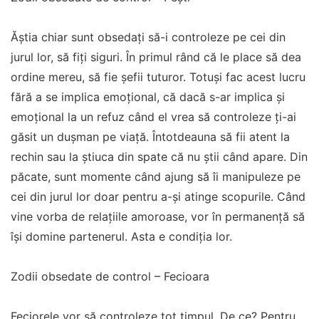
Ăștia chiar sunt obsedați să-i controleze pe cei din
jurul lor, să fiţi siguri. În primul rând că le place să dea
ordine mereu, să fie șefii tuturor. Totuși fac acest lucru
fără a se implica emoțional, că dacă s-ar implica și
emoțional la un refuz când el vrea să controleze ţi-ai
găsit un dușman pe viață. Întotdeauna să fii atent la
rechin sau la știuca din spate că nu știi când apare. Din
păcate, sunt momente când ajung să îi manipuleze pe
cei din jurul lor doar pentru a-și atinge scopurile. Când
vine vorba de relațiile amoroase, vor în permanență să
își domine partenerul. Asta e condiția lor.
Zodii obsedate de control – Fecioara
Feciorele vor să controleze tot timpul. De ce? Pentru