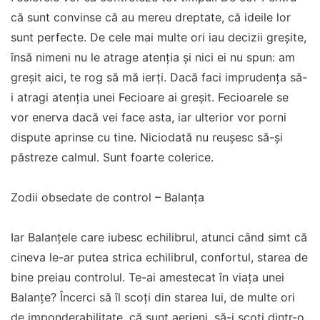
că sunt convinse că au mereu dreptate, că ideile lor
sunt perfecte. De cele mai multe ori iau decizii greșite,
însă nimeni nu le atrage atenția și nici ei nu spun: am
greșit aici, te rog să mă ierți. Dacă faci imprudența să-
i atragi atenția unei Fecioare ai greșit. Fecioarele se
vor enerva dacă vei face asta, iar ulterior vor porni
dispute aprinse cu tine. Niciodată nu reușesc să-și
păstreze calmul. Sunt foarte colerice.
Zodii obsedate de control – Balanţa
Iar Balanţele care iubesc echilibrul, atunci când simt că
cineva le-ar putea strica echilibrul, confortul, starea de
bine preiau controlul. Te-ai amestecat în viața unei
Balanțe? Încerci să îl scoți din starea lui, de multe ori
de imponderabilitate, că sunt aerieni, să-i scoți dintr-o