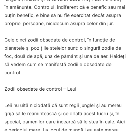
în amănunte. Controlul, indiferent că e benefic sau mai
puțin benefic, e bine să nu fie exercitat decât asupra
propriei persoane, nicidecum asupra celor din jur.
Cele cinci zodii obsedate de control, în funcție de
planetele și pozițiile stelelor sunt: o singură zodie de
foc, două de apă, una de pământ și una de aer. Haideți
să vedem cum se manifestă zodiile obsedate de
control.
Zodii obsedate de control – Leul
Leii nu uită niciodată că sunt regii junglei și au mereu
grijă să le reamintească și celorlalți acest lucru și, în
special, oamenilor care încearcă să le stea în cale. Aici
e pericolul mare. La locul de muncă Leu este mereu