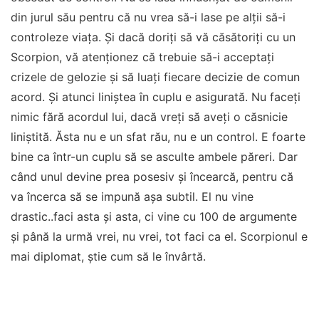
din jurul său pentru că nu vrea să-i lase pe alții să-i
controleze viața. Și dacă doriți să vă căsătoriți cu un
Scorpion, vă atenționez că trebuie să-i acceptați
crizele de gelozie și să luați fiecare decizie de comun
acord. Și atunci liniștea în cuplu e asigurată. Nu faceți
nimic fără acordul lui, dacă vreți să aveți o căsnicie
liniștită. Ăsta nu e un sfat rău, nu e un control. E foarte
bine ca într-un cuplu să se asculte ambele păreri. Dar
când unul devine prea posesiv și încearcă, pentru că
va încerca să se impună așa subtil. El nu vine
drastic..faci asta și asta, ci vine cu 100 de argumente
şi până la urmă vrei, nu vrei, tot faci ca el. Scorpionul e
mai diplomat, știe cum să le învârtă.