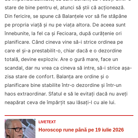
stare de bine pentru el, atunci să știi că acționează.
Din fericire, se spune că Balanțele vor să fie stăpâne
pe propria viață și nu pe viața altora. De aceea sunt
înnebunite, la fel ca și Fecioara, după curățenie ori
planificare. Când cineva vine să-i strice ordinea pe
care el și-a prestabilit-o, chiar dacă e o dezordine
totală, devine exploziv. Are o gură mare, face un
scandal, dar nu vrea ca cineva să intre, să-i strice așa-
zisa stare de confort. Balanţa are ordine și o
planificare bine stabilite într-o dezordine și într-un
haos extraordinar. Sfatul e să le evitați dacă nu aveți
neapărat ceva de împărțit sau lăsați-l cu ale lui.
LIVETEXT
Horoscop rune până pe 19 iulie 2026