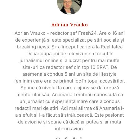
Adrian Vrauko
Adrian Vrauko - redactor șef Fresh24. Are o 16 ani
de experiență și este specializat pe știri sociale și
breaking news. Și-a început cariera la Realitatea
TV, iar dupa ani de televizune a trecut în
jurnalismul online și a lucrat pentru mai multe
site-uri ca redactor șef din top 10 BRAT. De
asemena a condus 5 ani un site de lifestyle
feminim care era pe primul loc în topul accesărilor.
Spune că nivelul la care a ajuns se datorează
mentorului său, Anamaria Lembrău cunoscută ca
un jurnalist cu experiență mare care a condus
redacții mari de știri. Adi mai afirma că Anamaria l-
a slefuit și l-a făcut să strălucească. Este pasionat
de avioane și spune că dacă ar putea s-ar muta
într-un avion.
e-
Website
Facebook
Youtube