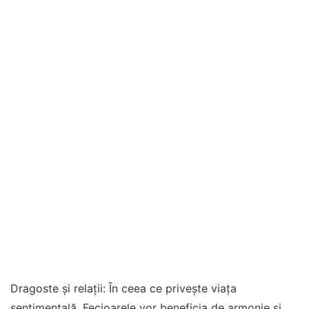
Dragoste și relații: În ceea ce privește viața
sentimentală, Fecioarele vor beneficia de armonie și