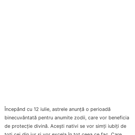
Începând cu 12 iulie, astrele anunță o perioadă
binecuvântată pentru anumite zodii, care vor beneficia
de protecție divină. Acești nativi se vor simți iubiți de
toți cei din jur și vor excela în tot ceea ce fac. Care