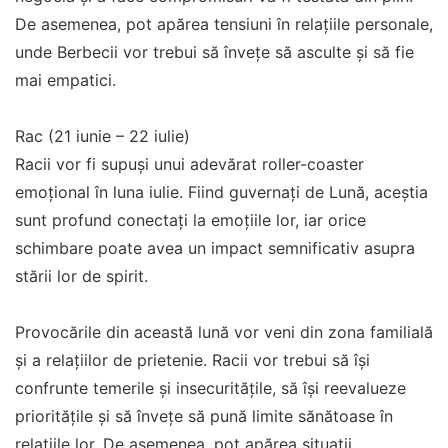
De asemenea, pot apărea tensiuni în relațiile personale,
unde Berbecii vor trebui să învețe să asculte și să fie
mai empatici.
Rac (21 iunie – 22 iulie)
Racii vor fi supuși unui adevărat roller-coaster
emoțional în luna iulie. Fiind guvernați de Lună, aceștia
sunt profund conectați la emoțiile lor, iar orice
schimbare poate avea un impact semnificativ asupra
stării lor de spirit.
Provocările din această lună vor veni din zona familială
și a relațiilor de prietenie. Racii vor trebui să își
confrunte temerile și insecuritățile, să își reevalueze
prioritățile și să învețe să pună limite sănătoase în
relațiile lor. De asemenea, pot apărea situații