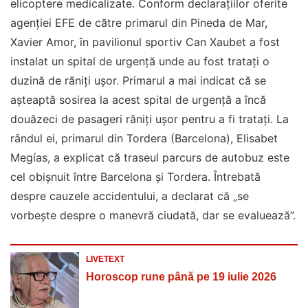
elicoptere medicalizate. Conform declarațiilor oferite
agenției EFE de către primarul din Pineda de Mar,
Xavier Amor, în pavilionul sportiv Can Xaubet a fost
instalat un spital de urgență unde au fost tratați o
duzină de răniți ușor. Primarul a mai indicat că se
așteaptă sosirea la acest spital de urgență a încă
douăzeci de pasageri răniți ușor pentru a fi tratați. La
rândul ei, primarul din Tordera (Barcelona), Elisabet
Megías, a explicat că traseul parcurs de autobuz este
cel obișnuit între Barcelona și Tordera. Întrebată
despre cauzele accidentului, a declarat că „se
vorbește despre o manevră ciudată, dar se evaluează”.
LIVETEXT
Horoscop rune până pe 19 iulie 2026