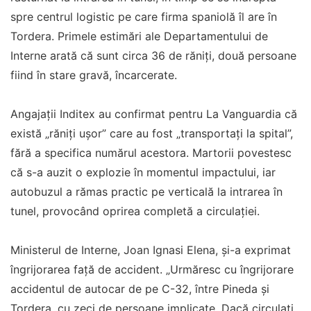
spre centrul logistic pe care firma spaniolă îl are în
Tordera. Primele estimări ale Departamentului de
Interne arată că sunt circa 36 de răniți, două persoane
fiind în stare gravă, încarcerate.
Angajații Inditex au confirmat pentru La Vanguardia că
există „răniți ușor” care au fost „transportați la spital”,
fără a specifica numărul acestora. Martorii povestesc
că s-a auzit o explozie în momentul impactului, iar
autobuzul a rămas practic pe verticală la intrarea în
tunel, provocând oprirea completă a circulației.
Ministerul de Interne, Joan Ignasi Elena, și-a exprimat
îngrijorarea față de accident. „Urmăresc cu îngrijorare
accidentul de autocar de pe C-32, între Pineda și
Tordera, cu zeci de persoane implicate. Dacă circulați