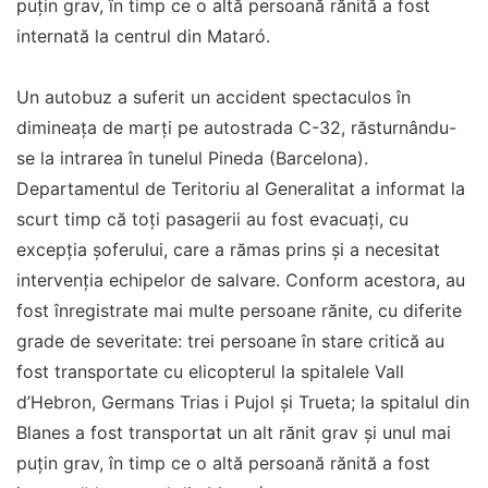
puțin grav, în timp ce o altă persoană rănită a fost
internată la centrul din Mataró.
Un autobuz a suferit un accident spectaculos în
dimineața de marți pe autostrada C-32, răsturnându-
se la intrarea în tunelul Pineda (Barcelona).
Departamentul de Teritoriu al Generalitat a informat la
scurt timp că toți pasagerii au fost evacuați, cu
excepția șoferului, care a rămas prins și a necesitat
intervenția echipelor de salvare. Conform acestora, au
fost înregistrate mai multe persoane rănite, cu diferite
grade de severitate: trei persoane în stare critică au
fost transportate cu elicopterul la spitalele Vall
d’Hebron, Germans Trias i Pujol și Trueta; la spitalul din
Blanes a fost transportat un alt rănit grav și unul mai
puțin grav, în timp ce o altă persoană rănită a fost