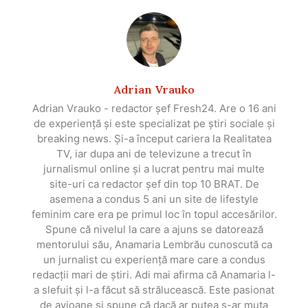
Adrian Vrauko
Adrian Vrauko - redactor șef Fresh24. Are o 16 ani
de experiență și este specializat pe știri sociale și
breaking news. Și-a început cariera la Realitatea
TV, iar dupa ani de televizune a trecut în
jurnalismul online și a lucrat pentru mai multe
site-uri ca redactor șef din top 10 BRAT. De
asemena a condus 5 ani un site de lifestyle
feminim care era pe primul loc în topul accesărilor.
Spune că nivelul la care a ajuns se datorează
mentorului său, Anamaria Lembrău cunoscută ca
un jurnalist cu experiență mare care a condus
redacții mari de știri. Adi mai afirma că Anamaria l-
a slefuit și l-a făcut să strălucească. Este pasionat
de avioane și spune că dacă ar putea s-ar muta